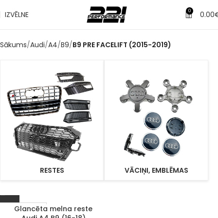
0
IZVĒLNE
0.00
Sākums
Audi
A4
B9
B9 PRE FACELIFT (2015-2019)
RESTES
VĀCIŅI, EMBLĒMAS
Glancēta melna reste
1–3 d. d.