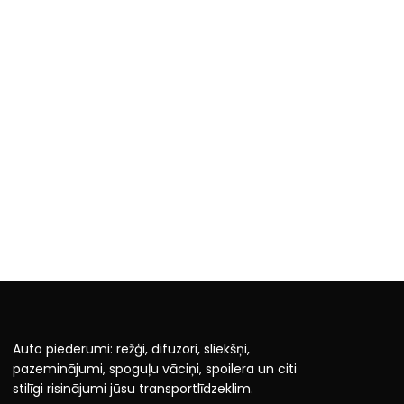
Auto piederumi: režģi, difuzori, sliekšņi,
pazeminājumi, spoguļu vāciņi, spoilera un citi
stilīgi risinājumi jūsu transportlīdzeklim.