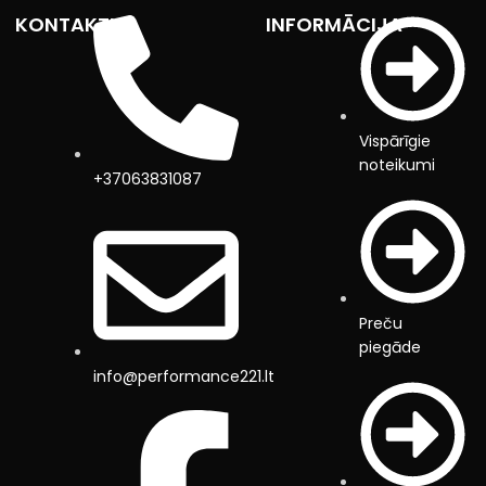
KONTAKTI
INFORMĀCIJA
Vispārīgie
noteikumi
+37063831087
Preču
piegāde
info@performance221.lt