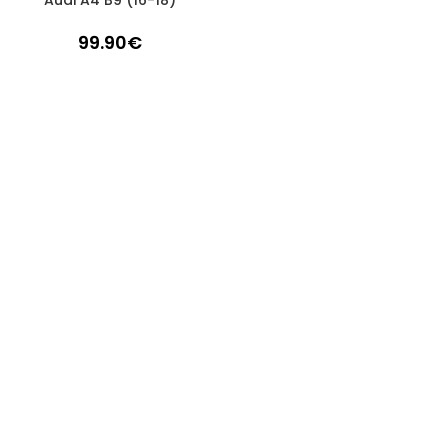
Audi A4 B9 (16-18)
99.90
€