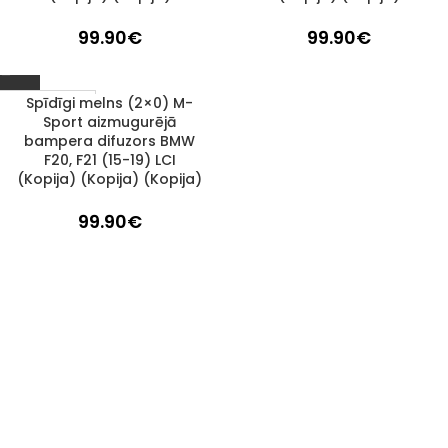
99.90
€
99.90
€
Spīdīgi melns (2×0) M-
1–3 d. d.
Sport aizmugurējā
bampera difuzors BMW
F20, F21 (15-19) LCI
(Kopija) (Kopija) (Kopija)
99.90
€