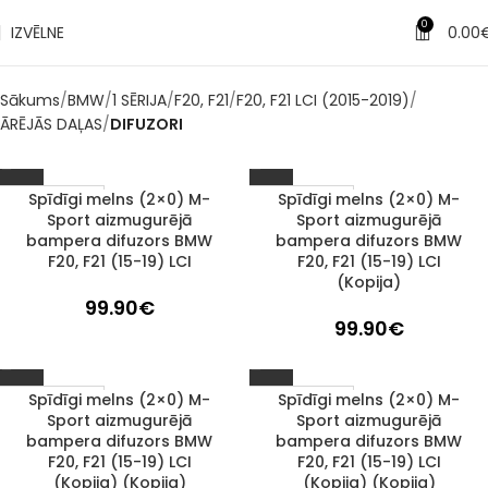
0
IZVĒLNE
0.00
Sākums
BMW
1 SĒRIJA
F20, F21
F20, F21 LCI (2015-2019)
ĀRĒJĀS DAĻAS
DIFUZORI
Spīdīgi melns (2×0) M-
Spīdīgi melns (2×0) M-
1–3 d. d.
1–3 d. d.
Sport aizmugurējā
Sport aizmugurējā
bampera difuzors BMW
bampera difuzors BMW
F20, F21 (15-19) LCI
F20, F21 (15-19) LCI
(Kopija)
99.90
€
99.90
€
Spīdīgi melns (2×0) M-
Spīdīgi melns (2×0) M-
1–3 d. d.
1–3 d. d.
Sport aizmugurējā
Sport aizmugurējā
bampera difuzors BMW
bampera difuzors BMW
F20, F21 (15-19) LCI
F20, F21 (15-19) LCI
(Kopija) (Kopija)
(Kopija) (Kopija)