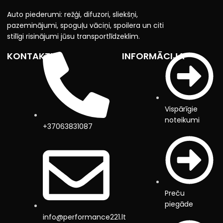
Auto piederumi: režģi, difuzori, sliekšņi,
pazeminājumi, spoguļu vāciņi, spoilera un citi
stilīgi risinājumi jūsu transportlīdzeklim.
KONTAKTI
INFORMĀCIJA
Vispārīgie
noteikumi
+37063831087
Preču
piegāde
info@performance221.lt