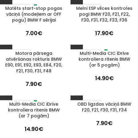
Matēts start-stop pogas
Melni ESP vilces kontroles
IZPĀRDOTS
1–3 D. D.
vāciņš (modeļiem ar OFF
pogi BMW F20, F21, F22,
pogu) BMW F sērijai
F30, F31, F32, F33, F36
7.00
€
17.90
€
Motora pārsega
Multi-Media CIC iDrive
IZPĀRDOTS
1–3 D. D.
atvēršanas rokturis BMW
kontroliera ritenis BMW
E90, E91, E92, E93, E84, F20,
(ar 5 pogām)
F21, F30, F31, F48
14.90
€
7.90
€
Multi-Media CIC iDrive
OBD ligzdas vāciņš BMW
IZPĀRDOTS
1–3 D. D.
kontroliera ritenis BMW
F20, F21, F30, F31, F34
(ar 7 pogām)
7.90
€
14.90
€