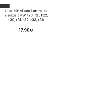
Zilas ESP vilces kontroles
1–3 D. D.
slēdzis BMW F20, F21, F22,
F30, F31, F32, F33, F36
17.90
€