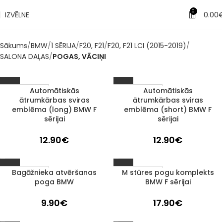
0
IZVĒLNE
0.00
Sākums
BMW
1 SĒRIJA
F20, F21
F20, F21 LCI (2015-2019)
SALONA DAĻAS
POGAS, VĀCIŅI
Automātiskās
Automātiskās
1–3 D. D.
1–3 D. D.
ātrumkārbas sviras
ātrumkārbas sviras
emblēma (long) BMW F
emblēma (short) BMW F
sērijai
sērijai
12.90
€
12.90
€
Bagāžnieka atvēršanas
M stūres pogu komplekts
1–3 D. D.
1–3 D. D.
poga BMW
BMW F sērijai
9.90
€
17.90
€