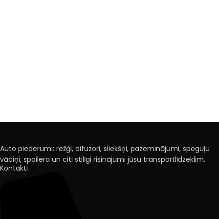
Auto piederumi: režģi, difuzori, sliekšņi, pazeminājumi, spoguļu
vāciņi, spoilera un citi stilīgi risinājumi jūsu transportlīdzeklim.
Kontakti