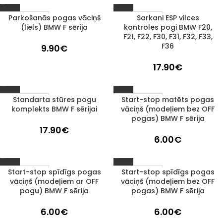
Parkošanās pogas vāciņš
Sarkani ESP vilces
1–3 D. D.
1–3 D. D.
(liels) BMW F sērija
kontroles pogi BMW F20,
F21, F22, F30, F31, F32, F33,
F36
9.90
€
17.90
€
Standarta stūres pogu
Start-stop matēts pogas
1–3 D. D.
1–3 D. D.
komplekts BMW F sērijai
vāciņš (modeļiem bez OFF
pogas) BMW F sērija
17.90
€
6.00
€
Start-stop spīdīgs pogas
Start-stop spīdīgs pogas
1–3 D. D.
1–3 D. D.
vāciņš (modeļiem ar OFF
vāciņš (modeļiem bez OFF
pogu) BMW F sērija
pogas) BMW F sērija
6.00
€
6.00
€