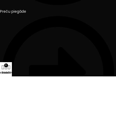
Preču piegāde
0
eikals
Grozs
Izvēlne