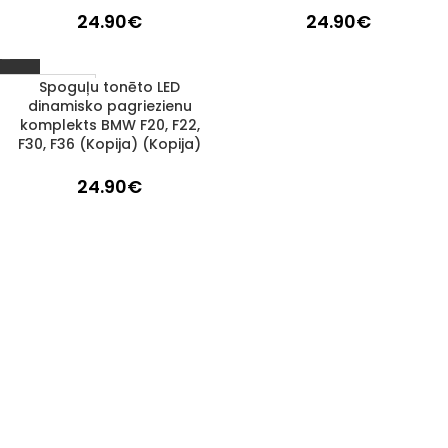
24.90
€
24.90
€
Spoguļu tonēto LED
1–3 d. d.
dinamisko pagriezienu
komplekts BMW F20, F22,
F30, F36 (Kopija) (Kopija)
24.90
€