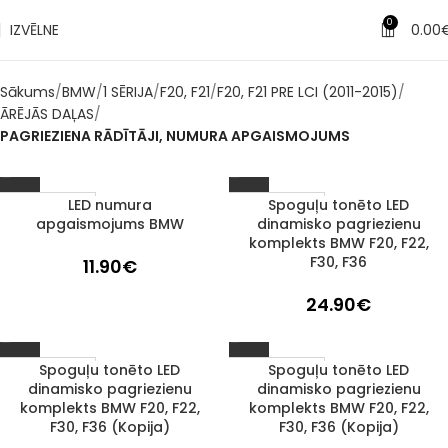
0
IZVĒLNE
0.00
Sākums
BMW
1 SĒRIJA
F20, F21
F20, F21 PRE LCI (2011-2015)
ĀRĒJĀS DAĻAS
PAGRIEZIENA RĀDĪTĀJI, NUMURA APGAISMOJUMS
LED numura
Spoguļu tonēto LED
1–3 d. d.
1–3 d. d.
apgaismojums BMW
dinamisko pagriezienu
komplekts BMW F20, F22,
F30, F36
11.90
€
24.90
€
Spoguļu tonēto LED
Spoguļu tonēto LED
1–3 d. d.
1–3 d. d.
dinamisko pagriezienu
dinamisko pagriezienu
komplekts BMW F20, F22,
komplekts BMW F20, F22,
F30, F36 (Kopija)
F30, F36 (Kopija)