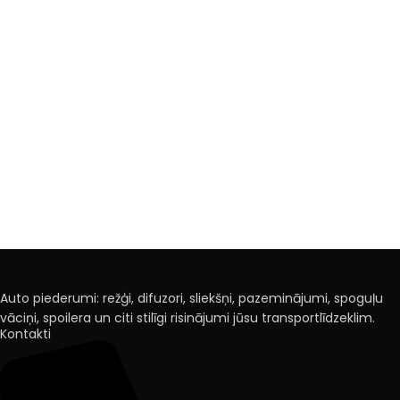
Auto piederumi: režģi, difuzori, sliekšņi, pazeminājumi, spoguļu
vāciņi, spoilera un citi stilīgi risinājumi jūsu transportlīdzeklim.
Kontakti