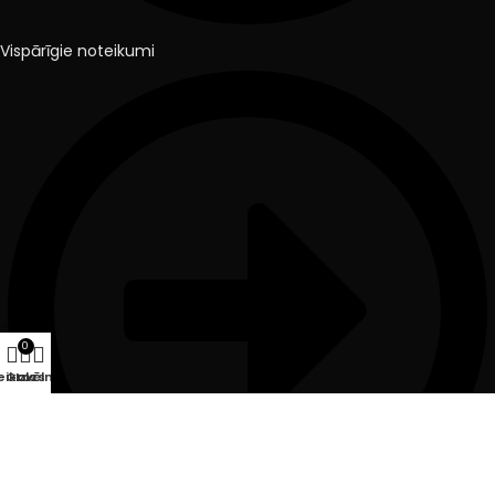
Vispārīgie noteikumi
0
eikals
Grozs
Izvēlne