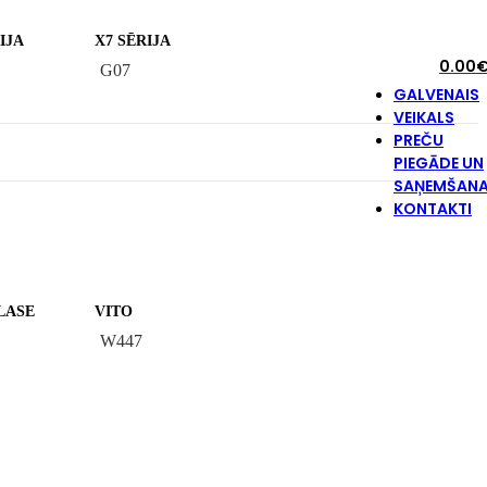
IJA
X7 SĒRIJA
0.00
G07
GALVENAIS
VEIKALS
PREČU
PIEGĀDE UN
SAŅEMŠAN
KONTAKTI
LASE
VITO
W447