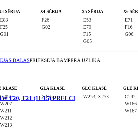
X3 SĒRIJA
X4 SĒRIJA
X5 SĒRIJA
X6 SĒR
E83
F26
E53
E71
F25
G02
E70
F16
G01
F15
G06
G05
ĒJĀS DAĻAS
PRIEKŠĒJA BAMPERA UZLIKA
E KLASE
GLA KLASE
GLC KLASE
GLE K
C207
X156
W253, X253
C292
 BMW F20, F21 (11-15) PRELCI
W207
W166
W211
W167
W212
W213