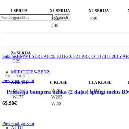
I SĒRIJA
X1 SĒRIJA
X2 SĒRIJA
Search
iX3
E84
F39
F48
Z4 SĒRIJA
Sākums
BMW
1 SĒRIJA
F20, F21
F20, F21 PRE LCI (2011-2015)
ĀR
G29
MERCEDES-BENZ
1–3 d. d.
1–3 d. d.
Pievienot grozam
A KLASE
C KLASE
CLA KLASE
W176
W204
C117
Priekšējā bampera uzlika (2 daļas) spīdīgi melns
W177
W205
69.90
€
W206
Pievienot grozam
AUDI