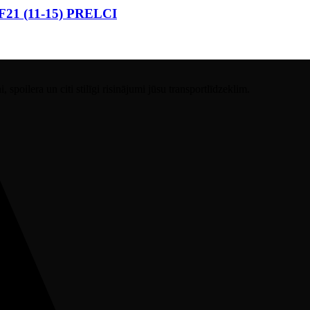
 F21 (11-15) PRELCI
spoilera un citi stilīgi risinājumi jūsu transportlīdzeklim.