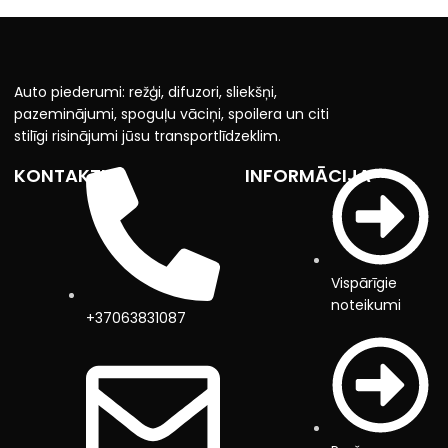
Auto piederumi: režģi, difuzori, sliekšņi,
pazeminājumi, spoguļu vāciņi, spoilera un citi
stilīgi risinājumi jūsu transportlīdzeklim.
KONTAKTI
INFORMĀCIJA
Vispārīgie
noteikumi
+37063831087