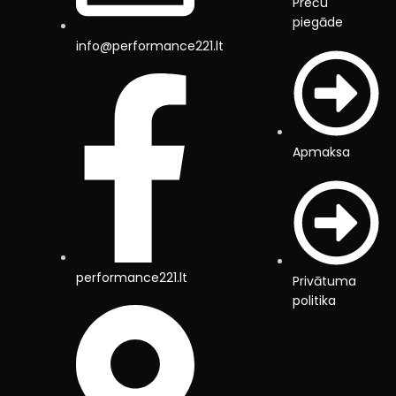
Preču
piegāde
info@performance221.lt
Apmaksa
performance221.lt
Privātuma
politika