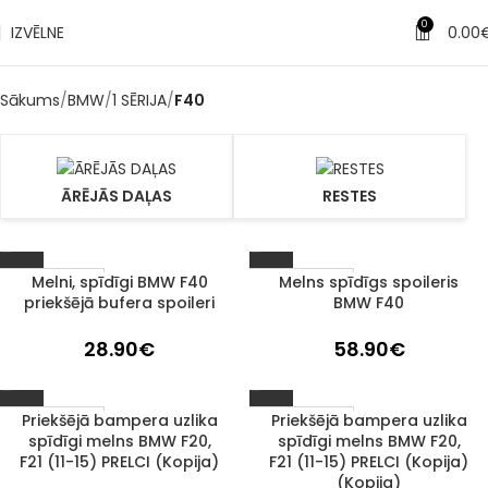
0
IZVĒLNE
0.00
Sākums
BMW
1 SĒRIJA
F40
ĀRĒJĀS DAĻAS
RESTES
Melni, spīdīgi BMW F40
Melns spīdīgs spoileris
1–3 d. d.
1–3 d. d.
priekšējā bufera spoileri
BMW F40
28.90
€
58.90
€
Priekšējā bampera uzlika
Priekšējā bampera uzlika
1–3 d. d.
1–3 d. d.
spīdīgi melns BMW F20,
spīdīgi melns BMW F20,
F21 (11-15) PRELCI (Kopija)
F21 (11-15) PRELCI (Kopija)
(Kopija)