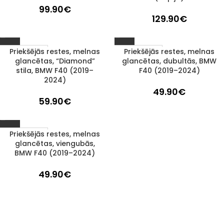
99.90
€
129.90
€
Priekšējās restes, melnas
Priekšējās restes, melnas
1–3 d. d.
1–3 d. d.
glancētas, “Diamond”
glancētas, dubultās, BMW
stila, BMW F40 (2019–
F40 (2019–2024)
2024)
49.90
€
59.90
€
Priekšējās restes, melnas
1–3 d. d.
glancētas, viengubās,
BMW F40 (2019–2024)
49.90
€