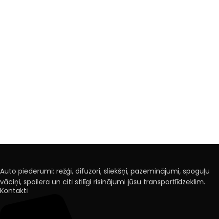
Auto piederumi: režģi, difuzori, sliekšņi, pazeminājumi, spoguļu
vāciņi, spoilera un citi stilīgi risinājumi jūsu transportlīdzeklim.
Kontakti