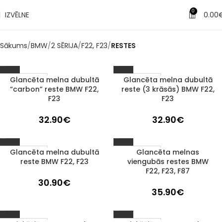
0
IZVĒLNE
0.00
Sākums
BMW
2 SĒRIJA
F22, F23
RESTES
Glancēta melna dubultā
Glancēta melna dubultā
1–3 d. d.
1–3 d. d.
“carbon” reste BMW F22,
reste (3 krāsās) BMW F22,
F23
F23
32.90
€
32.90
€
Glancēta melna dubultā
Glancēta melnas
1–3 d. d.
1–3 d. d.
reste BMW F22, F23
viengubās restes BMW
F22, F23, F87
30.90
€
35.90
€