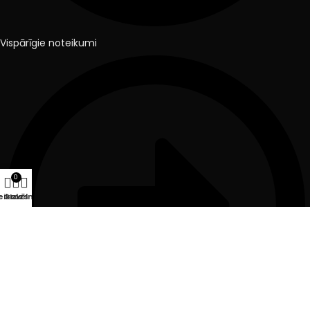
Vispārīgie noteikumi
0
eikals
Grozs
Izvēlne