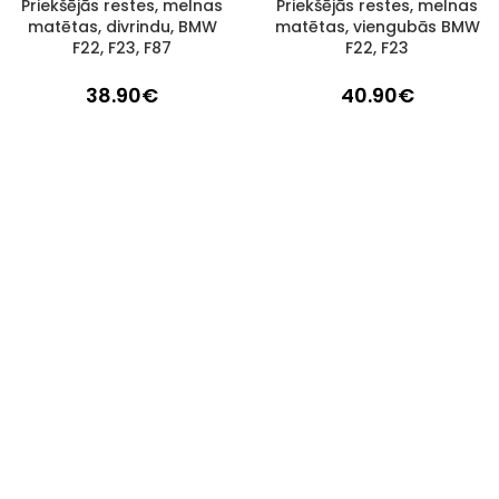
Priekšējās restes, melnas
Priekšējās restes, melnas
1–3 d. d.
1–3 d. d.
matētas, divrindu, BMW
matētas, viengubās BMW
F22, F23, F87
F22, F23
38.90
€
40.90
€