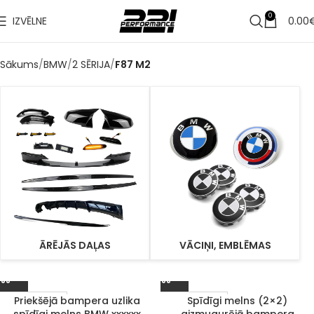
0
IZVĒLNE
0.00
Sākums
BMW
2 SĒRIJA
F87 M2
ĀRĒJĀS DAĻAS
VĀCIŅI, EMBLĒMAS
Priekšējā bampera uzlika
Spīdīgi melns (2×2)
1–3 d. d.
1–3 d. d.