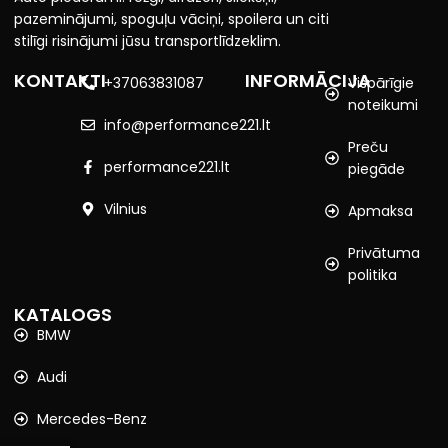
pazeminājumi, spoguļu vāciņi, spoilera un citi
stilīgi risinājumi jūsu transportlīdzeklim.
KONTAKTI
INFORMĀCIJA
+37063831087
Vispārīgie
noteikumi
info@performance221.lt
Preču
performance221.lt
piegāde
Vilnius
Apmaksa
Privātuma
politika
KATALOGS
BMW
Audi
Mercedes-Benz