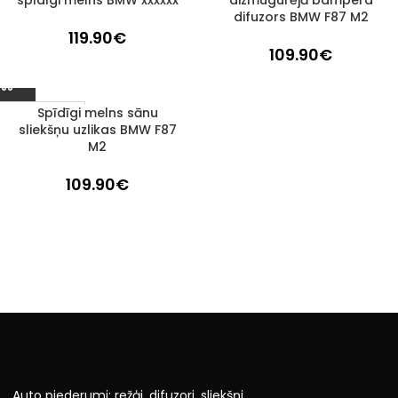
spīdīgi melns BMW xxxxxx
aizmugurējā bampera
difuzors BMW F87 M2
119.90
€
109.90
€
Spīdīgi melns sānu
1–3 d. d.
sliekšņu uzlikas BMW F87
M2
109.90
€
Auto piederumi: režģi, difuzori, sliekšņi,