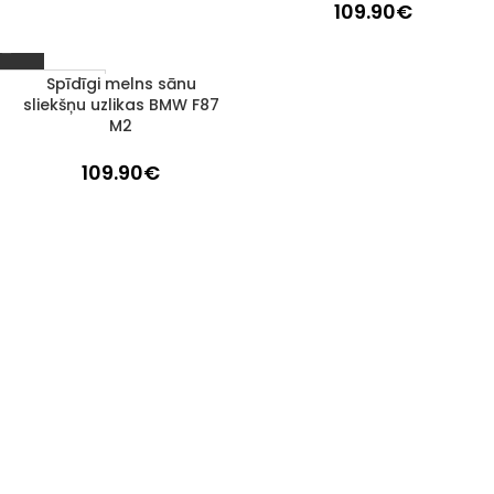
109.90
€
Spīdīgi melns sānu
1–3 d. d.
sliekšņu uzlikas BMW F87
M2
109.90
€