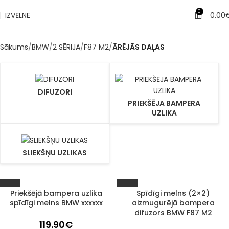
0
IZVĒLNE
0.00
Sākums
BMW
2 SĒRIJA
F87 M2
ĀRĒJĀS DAĻAS
DIFUZORI
PRIEKŠĒJA BAMPERA
UZLIKA
SLIEKŠŅU UZLIKAS
Priekšējā bampera uzlika
Spīdīgi melns (2×2)
1–3 d. d.
1–3 d. d.
spīdīgi melns BMW xxxxxx
aizmugurējā bampera
difuzors BMW F87 M2
119.90
€