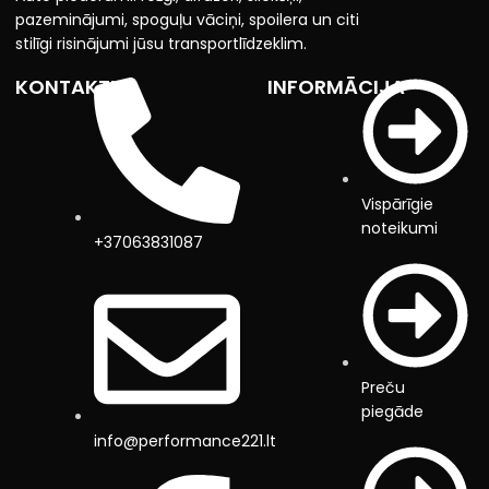
pazeminājumi, spoguļu vāciņi, spoilera un citi
stilīgi risinājumi jūsu transportlīdzeklim.
KONTAKTI
INFORMĀCIJA
Vispārīgie
noteikumi
+37063831087
Preču
piegāde
info@performance221.lt