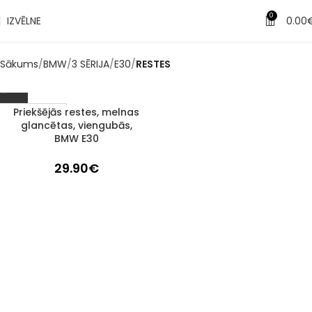
0
IZVĒLNE
0.00
Sākums
BMW
3 SĒRIJA
E30
RESTES
Priekšējās restes, melnas
1–3 d. d.
glancētas, viengubās,
BMW E30
29.90
€