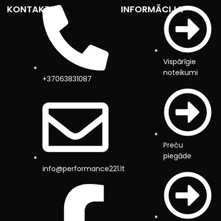
KONTAKTI
INFORMĀCIJA
Vispārīgie
noteikumi
+37063831087
Preču
piegāde
info@performance221.lt