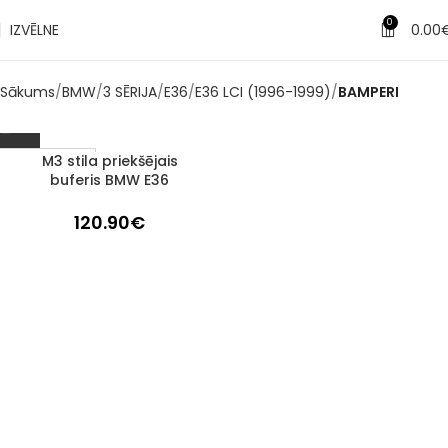
0
IZVĒLNE
0.00
Sākums
BMW
3 SĒRIJA
E36
E36 LCI (1996-1999)
BAMPERI
M3 stila priekšējais
1–3 d. d.
buferis BMW E36
120.90
€