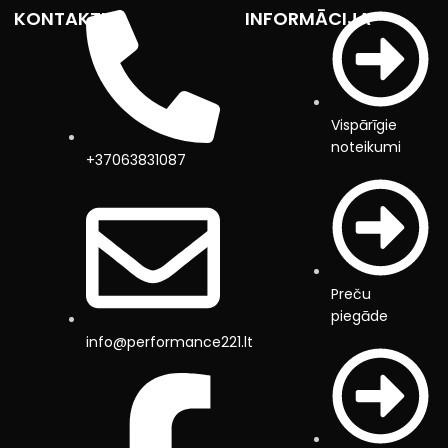
KONTAKTI
INFORMĀCIJA
Vispārīgie
noteikumi
+37063831087
Preču
piegāde
info@performance221.lt