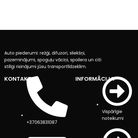
Auto piederumi: režģi, difuzori, sliekšņi,
pazeminājumi, spoguļu vāciņi, spoilera un citi
stilīgi risinājumi jūsu transportlīdzeklim.
KONTAKTI
INFORMĀCIJA
Vispārīgie
noteikumi
+37063831087