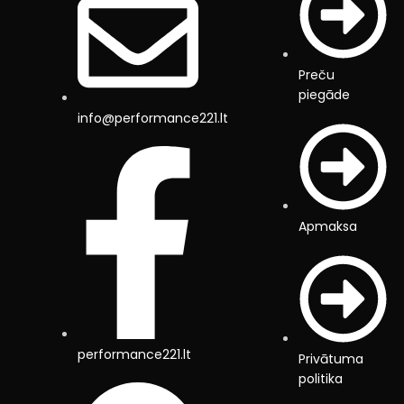
Preču
piegāde
info@performance221.lt
Apmaksa
performance221.lt
Privātuma
politika