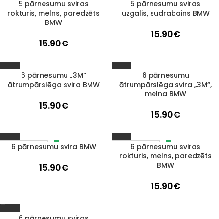
5 pārnesumu sviras
5 pārnesumu sviras
1–3 D. D.
1–3 D. D.
rokturis, melns, paredzēts
uzgalis, sudrabains BMW
BMW
15.90
€
15.90
€
6 pārnesumu „3M“
6 pārnesumu
1–3 D. D.
1–3 D. D.
ātrumpārslēga svira BMW
ātrumpārslēga svira „3M“,
melna BMW
15.90
€
15.90
€
6 pārnesumu svira BMW
6 pārnesumu sviras
IZPĀRDOTS
IZPĀRDOTS
rokturis, melns, paredzēts
BMW
15.90
€
15.90
€
6 pārnesumu sviras
1–3 D. D.