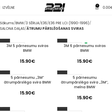
0
IZVĒLNE
0.00
Sākums
BMW
3 SĒRIJA
E36
E36 PRE LCI (1990-1996)
SALONA DAĻAS
ĀTRUMU PĀRSLĒGŠANAS SVIRAS
3M 5 pārnesumu sviras
3M 6 pārnesumu sviras
IZPĀRDOTS
1–3 D. D.
BMW
BMW
15.90
€
15.90
€
5 pārnesumu „3M“
5 pārnesumu
1–3 D. D.
1–3 D. D.
ātrumpārslēga svira BMW
ātrumpārslēga svira „3M“,
melna BMW
15.90
€
15.90
€