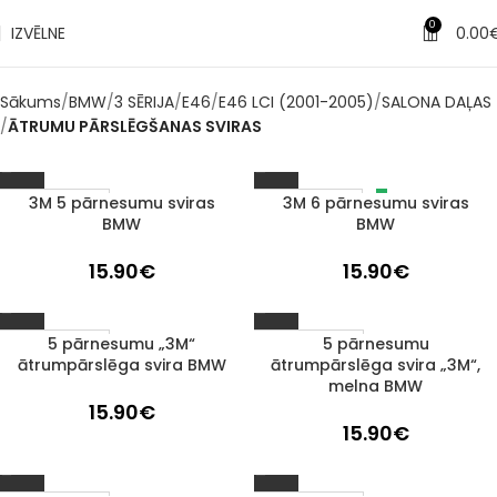
0
IZVĒLNE
0.00
Sākums
BMW
3 SĒRIJA
E46
E46 LCI (2001-2005)
SALONA DAĻAS
ĀTRUMU PĀRSLĒGŠANAS SVIRAS
3M 5 pārnesumu sviras
3M 6 pārnesumu sviras
IZPĀRDOTS
1–3 D. D.
BMW
BMW
15.90
€
15.90
€
5 pārnesumu „3M“
5 pārnesumu
1–3 D. D.
1–3 D. D.
ātrumpārslēga svira BMW
ātrumpārslēga svira „3M“,
melna BMW
15.90
€
15.90
€