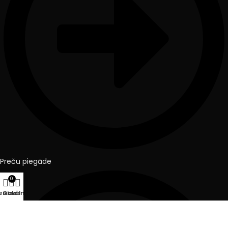
Preču piegāde
0
eikals
Grozs
Izvēlne