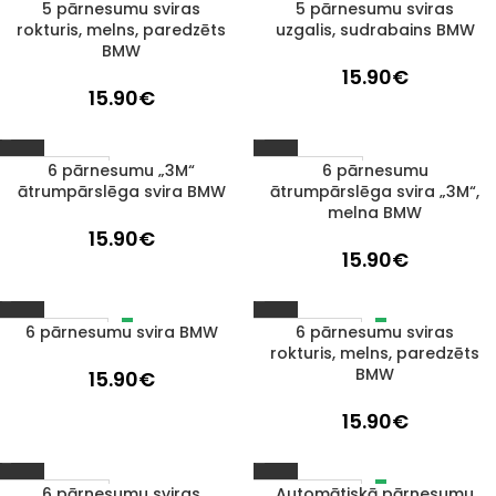
5 pārnesumu sviras
5 pārnesumu sviras
1–3 D. D.
1–3 D. D.
rokturis, melns, paredzēts
uzgalis, sudrabains BMW
BMW
15.90
€
15.90
€
6 pārnesumu „3M“
6 pārnesumu
1–3 D. D.
1–3 D. D.
ātrumpārslēga svira BMW
ātrumpārslēga svira „3M“,
melna BMW
15.90
€
15.90
€
6 pārnesumu svira BMW
6 pārnesumu sviras
IZPĀRDOTS
IZPĀRDOTS
rokturis, melns, paredzēts
BMW
15.90
€
15.90
€
6 pārnesumu sviras
Automātiskā pārnesumu
IZPĀRDOTS
1–3 D. D.