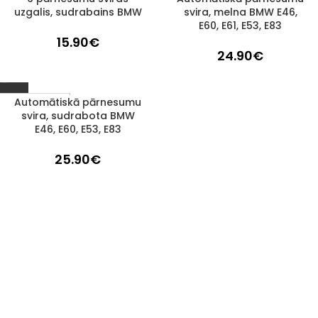
uzgalis, sudrabains BMW
svira, melna BMW E46,
E60, E61, E53, E83
15.90
€
24.90
€
Automātiskā pārnesumu
1–3 D. D.
svira, sudrabota BMW
E46, E60, E53, E83
25.90
€