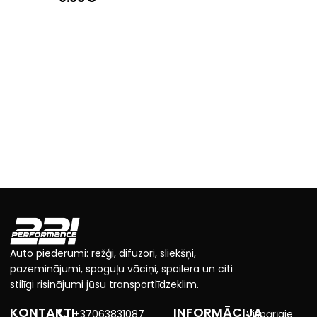
Auto piederumi: režģi, difuzori, sliekšņi,
pazeminājumi, spoguļu vāciņi, spoilera un citi
stilīgi risinājumi jūsu transportlīdzeklim.
KONTAKTI
INFORMĀCIJA
+37063831087
Vispārīgie