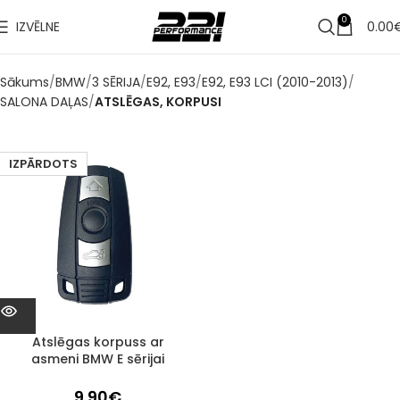
0
IZVĒLNE
0.00
Sākums
BMW
3 SĒRIJA
E92, E93
E92, E93 LCI (2010-2013)
SALONA DAĻAS
ATSLĒGAS, KORPUSI
IZPĀRDOTS
Atslēgas korpuss ar
asmeni BMW E sērijai
9.90
€