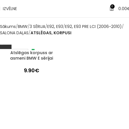
0
IZVĒLNE
0.00
Sākums
BMW
3 SĒRIJA
E92, E93
E92, E93 PRE LCI (2006-2010)
SALONA DAĻAS
ATSLĒGAS, KORPUSI
Atslēgas korpuss ar
IZPĀRDOTS
asmeni BMW E sērijai
9.90
€