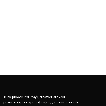
Auto piederumi: režģi, difuzori, sliekšņi,
pazeminājumi, spoguļu vāciņi, spoilera un citi