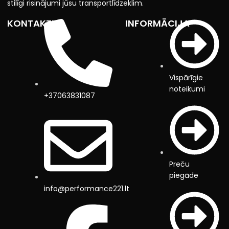
stilīgi risinājumi jūsu transportlīdzeklim.
KONTAKTI
INFORMĀCIJA
Vispārīgie
noteikumi
+37063831087
Preču
piegāde
info@performance221.lt