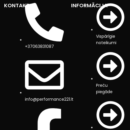
KONTAKTI
INFORMĀCIJA
Vispārīgie
noteikumi
+37063831087
Preču
piegāde
info@performance221.lt