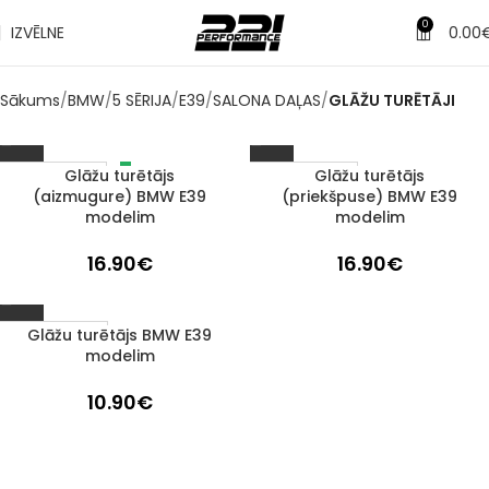
0
IZVĒLNE
0.00
Sākums
BMW
5 SĒRIJA
E39
SALONA DAĻAS
GLĀŽU TURĒTĀJI
Glāžu turētājs
Glāžu turētājs
IZPĀRDOTS
1–3 D. D.
(aizmugure) BMW E39
(priekšpuse) BMW E39
modelim
modelim
16.90
€
16.90
€
Glāžu turētājs BMW E39
1–3 D. D.
modelim
10.90
€