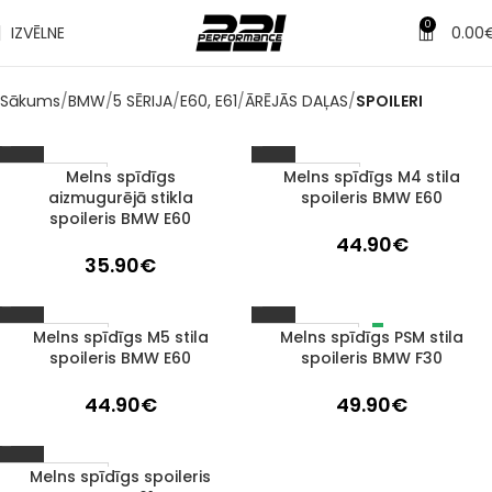
0
IZVĒLNE
0.00
Sākums
BMW
5 SĒRIJA
E60, E61
ĀRĒJĀS DAĻAS
SPOILERI
Melns spīdīgs
Melns spīdīgs M4 stila
IZPĀRDOTS
1–3 D. D.
aizmugurējā stikla
spoileris BMW E60
spoileris BMW E60
44.90
€
35.90
€
Melns spīdīgs M5 stila
Melns spīdīgs PSM stila
IZPĀRDOTS
1–3 D. D.
spoileris BMW E60
spoileris BMW F30
44.90
€
49.90
€
Melns spīdīgs spoileris
1–3 D. D.