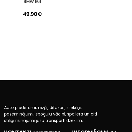
BMW E61
49.90
€
Auto piederumi: režģi, difuzori, sliekšņi,
pazeminājumi, spoguļu vāciņi, spoilera un citi
stilīgi risinājumi jūsu transportlīdzeklim.