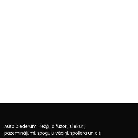
Auto piederumi: režģi, difuzori, sliekšņi,
pazeminājumi, spoguļu vāciņi, spoilera un citi