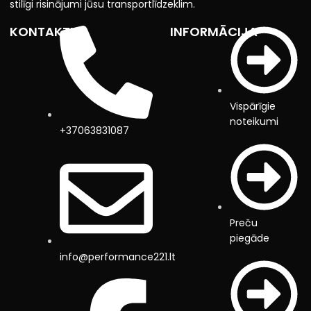
stilīgi risinājumi jūsu transportlīdzeklim.
KONTAKTI
INFORMĀCIJA
Vispārīgie
noteikumi
+37063831087
Preču
piegāde
info@performance221.lt