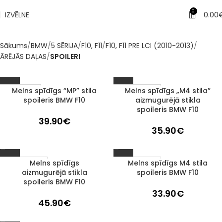
0
IZVĒLNE
0.00
Sākums
BMW
5 SĒRIJA
F10, F11
F10, F11 PRE LCI (2010-2013)
ĀRĒJĀS DAĻAS
SPOILERI
Melns spīdīgs “MP” stila
Melns spīdīgs „M4 stila”
Izpārdots
1–3 d. d.
spoileris BMW F10
aizmugurējā stikla
spoileris BMW F10
39.90
€
35.90
€
Melns spīdīgs
Melns spīdīgs M4 stila
1–3 d. d.
1–3 d. d.
aizmugurējā stikla
spoileris BMW F10
spoileris BMW F10
33.90
€
45.90
€