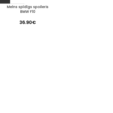
Melns spīdīgs spoileris
1–3 d. d.
BMW F10
36.90
€