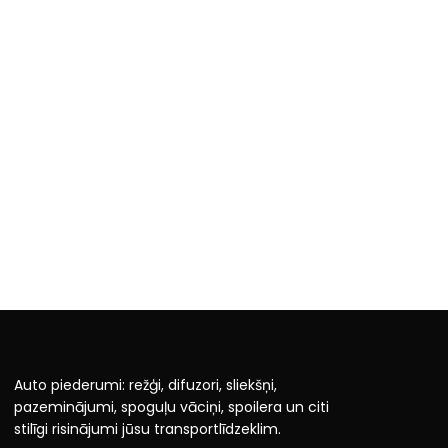
Auto piederumi: režģi, difuzori, sliekšņi,
pazeminājumi, spoguļu vāciņi, spoilera un citi
stilīgi risinājumi jūsu transportlīdzeklim.