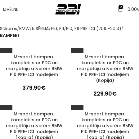
0
IZVĒLNE
0.00
Sākums
BMW
5 SĒRIJA
F10, F11
F10, F11 PRE LCI (2010-2013)
BAMPERI
M-sport bamperu
M-sport bamperu
1–3 d. d.
1–3 d. d.
komplekts ar PDC un
komplekts ar PDC un
mazgātāju atverēm BMW
mazgātāju atverēm BMW
F10 PRE-LCI modeļiem
F10 PRE-LCI modeļiem
(Kopija)
379.90
€
229.90
€
M-sport bamperu
M-sport bamperu
1–3 d. d.
1–3 d. d.
komplekts ar PDC un
komplekts ar PDC un
mazgātāju atverēm BMW
mazgātāju atverēm BMW
F10 PRE-LCI modeļiem
F10 PRE-LCI modeļiem
(Kopija) (Kopija)
(Kopija) (Kopija)