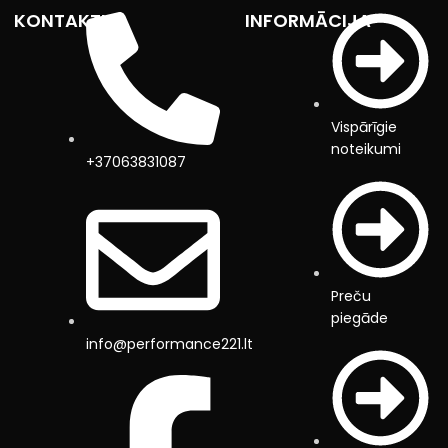
KONTAKTI
INFORMĀCIJA
Vispārīgie
noteikumi
+37063831087
Preču
piegāde
info@performance221.lt