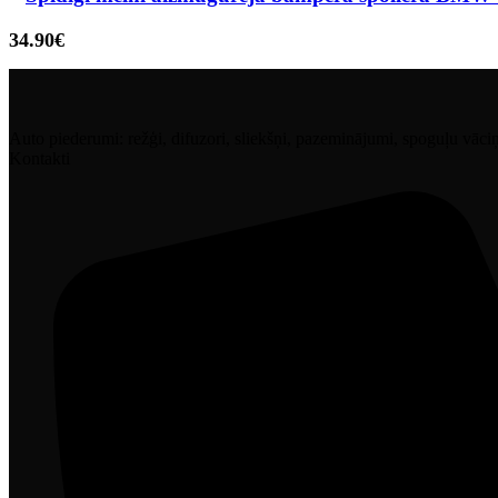
34.90
€
Auto piederumi: režģi, difuzori, sliekšņi, pazeminājumi, spoguļu vāciņi, 
Kontakti