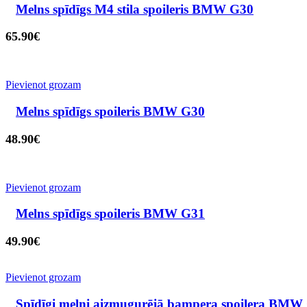
Melns spīdīgs M4 stila spoileris BMW G30
65.90
€
Pievienot grozam
Melns spīdīgs spoileris BMW G30
48.90
€
Pievienot grozam
Melns spīdīgs spoileris BMW G31
49.90
€
Pievienot grozam
Spīdīgi melni aizmugurējā bampera spoilera BMW