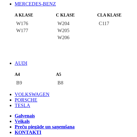
MERCEDES-BENZ
A KLASE
C KLASE
CLA KLASE
W176
W204
C117
W177
W205
W206
AUDI
A4
A5
B9
B8
VOLKSWAGEN
PORSCHE
TESLA
Galvenais
Veikals
Preču piegāde un saņemšana
KONTAKTI