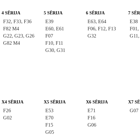
4 SĒRIJA
5 SĒRIJA
6 SĒRIJA
7 SĒR
F32, F33, F36
E39
E63, E64
E38
F82 M4
E60, E61
F06, F12, F13
F01,
G22, G23, G26
F07
G32
G11,
G82 M4
F10, F11
G30, G31
X4 SĒRIJA
X5 SĒRIJA
X6 SĒRIJA
X7 S
F26
E53
E71
G07
G02
E70
F16
F15
G06
G05