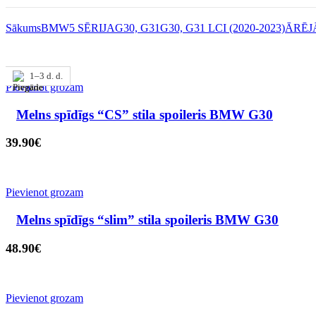
Sākums
BMW
5 SĒRIJA
G30, G31
G30, G31 LCI (2020-2023)
ĀRĒJ
Izpārdots
1–3 d. d.
1–3 d. d.
1–3 d. d.
1–3 d. d.
1–3 d. d.
Pievienot grozam
Melns spīdīgs “CS” stila spoileris BMW G30
39.90
€
Pievienot grozam
Melns spīdīgs “slim” stila spoileris BMW G30
48.90
€
Pievienot grozam