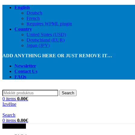
English
Deutsch
French
Requires WPML plugin
Country
United States (USD)
Deutschland (EUR)
Japan (JPY)
ADD ANYTHING HERE OR JUST REMOVE IT…
Newsletter
Contact Us
FAQs
Search
0
items
0.00
€
Izvēlne
Search
0
items
0.00
€
Kategorijas