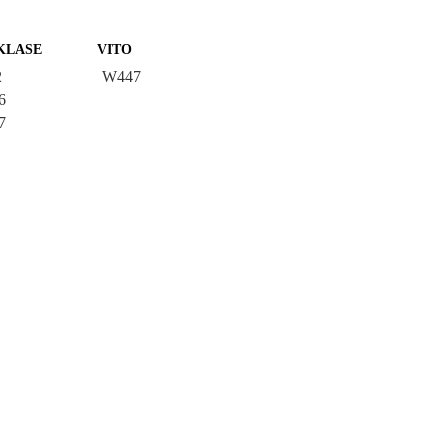
KLASE
VITO
2
W447
6
7