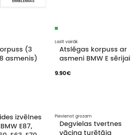
EMBLĒMAS
Lasīt vairāk
orpuss (3
Atslēgas korpuss ar
8 asmenis)
asmeni BMW E sērijai
9.90
€
ides izvēlnes
Pievienot grozam
Degvielas tvertnes
 BMW E87,
vāciņa turētāja