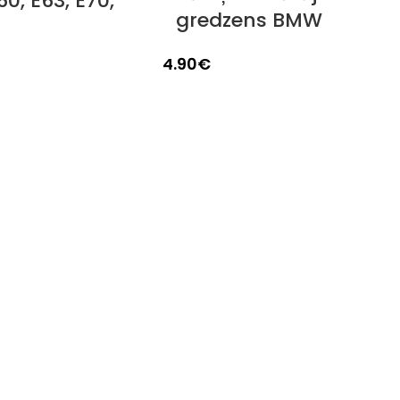
60, E63, E70,
gredzens BMW
4.90
€