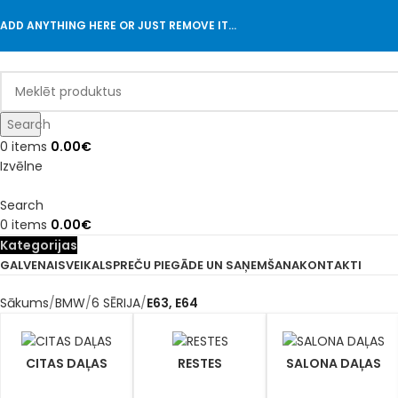
ADD ANYTHING HERE OR JUST REMOVE IT…
Search
0
items
0.00
€
Izvēlne
Search
0
items
0.00
€
Kategorijas
GALVENAIS
VEIKALS
PREČU PIEGĀDE UN SAŅEMŠANA
KONTAKTI
Sākums
BMW
6 SĒRIJA
E63, E64
CITAS DAĻAS
RESTES
SALONA DAĻAS