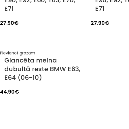
E90, E92, E60, E63, E70,
E90, E92, E
E71
E71
27.90
€
27.90
€
Pievienot grozam
Glancēta melna
dubultā reste BMW E63,
E64 (06-10)
44.90
€