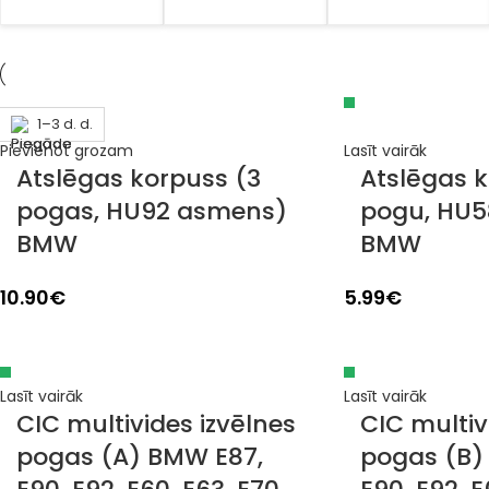
Izpārdots
Izpārdots
Izpārdots
Izpārdots
Izpārdots
1–3 d. d.
1–3 d. d.
1–3 d. d.
1–3 d. d.
Pievienot grozam
Lasīt vairāk
Atslēgas korpuss (3
Atslēgas k
pogas, HU92 asmens)
pogu, HU5
BMW
BMW
10.90
€
5.99
€
Lasīt vairāk
Lasīt vairāk
CIC multivides izvēlnes
CIC multiv
pogas (A) BMW E87,
pogas (B)