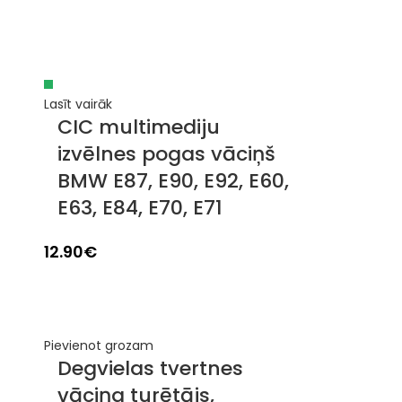
Lasīt vairāk
CIC multimediju
izvēlnes pogas vāciņš
BMW E87, E90, E92, E60,
E63, E84, E70, E71
12.90
€
Pievienot grozam
Degvielas tvertnes
vāciņa turētājs,