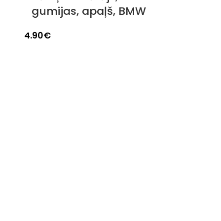
gumijas, apaļš, BMW
4.90
€