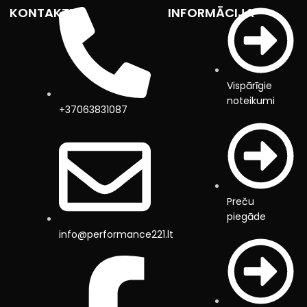
KONTAKTI
INFORMĀCIJA
Vispārīgie
noteikumi
+37063831087
Preču
piegāde
info@performance221.lt