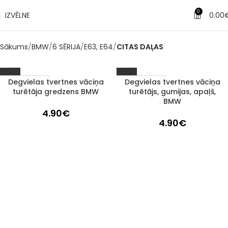
0
IZVĒLNE
0.00
Sākums
BMW
6 SĒRIJA
E63, E64
CITAS DAĻAS
Degvielas tvertnes vāciņa
Degvielas tvertnes vāciņa
1–3 d. d.
1–3 d. d.
turētāja gredzens BMW
turētājs, gumijas, apaļš,
BMW
4.90
€
4.90
€