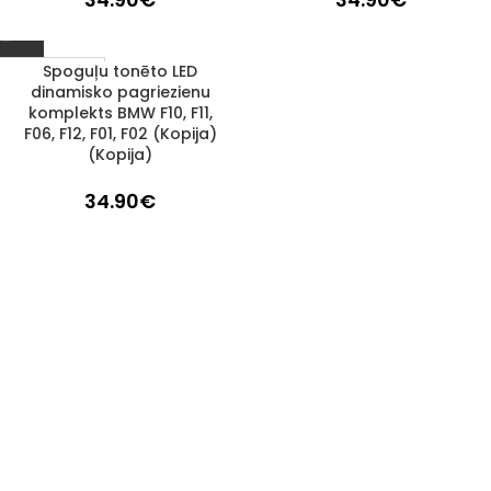
Spoguļu tonēto LED
1–3 d. d.
dinamisko pagriezienu
komplekts BMW F10, F11,
F06, F12, F01, F02 (Kopija)
(Kopija)
34.90
€