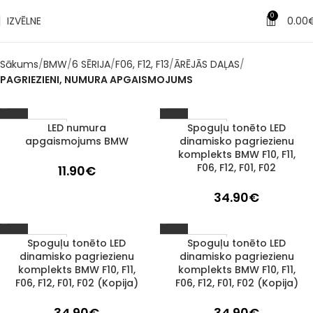
0
IZVĒLNE
0.00
Sākums
BMW
6 SĒRIJA
F06, F12, F13
ĀRĒJĀS DAĻAS
PAGRIEZIENI, NUMURA APGAISMOJUMS
LED numura
Spoguļu tonēto LED
1–3 d. d.
1–3 d. d.
apgaismojums BMW
dinamisko pagriezienu
komplekts BMW F10, F11,
F06, F12, F01, F02
11.90
€
34.90
€
Spoguļu tonēto LED
Spoguļu tonēto LED
1–3 d. d.
1–3 d. d.
dinamisko pagriezienu
dinamisko pagriezienu
komplekts BMW F10, F11,
komplekts BMW F10, F11,
F06, F12, F01, F02 (Kopija)
F06, F12, F01, F02 (Kopija)
34.90
€
34.90
€