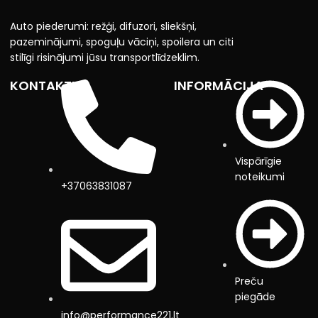
Auto piederumi: režģi, difuzori, sliekšņi,
pazeminājumi, spoguļu vāciņi, spoilera un citi
stilīgi risinājumi jūsu transportlīdzeklim.
KONTAKTI
INFORMĀCIJA
Vispārīgie
noteikumi
+37063831087
Preču
piegāde
info@performance221.lt