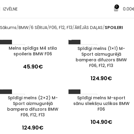
0
IZVĒLNE
0.00
Sākums
BMW
6 SĒRIJA
F06, F12, F13
ĀRĒJĀS DAĻAS
SPOILERI
Melns spīdīgs M4 stila
Spīdīgi melns (1×1) M-
Izpārdots
1–3 d. d.
spoileris BMW F06
Sport aizmugurējā
bampera difuzors BMW
F06, F12, F13
45.90
€
124.90
€
Spīdīgi melns (2×2) M-
Spīdīgi melns M-sport
Izpārdots
1–3 d. d.
Sport aizmugurējā
sānu sliekšņu uzlikas BMW
bampera difuzors BMW
F06
F06, F12, F13
104.90
€
124.90
€