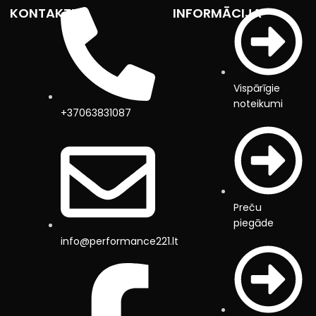
KONTAKTI
INFORMĀCIJA
Vispārīgie
noteikumi
+37063831087
Preču
piegāde
info@performance221.lt