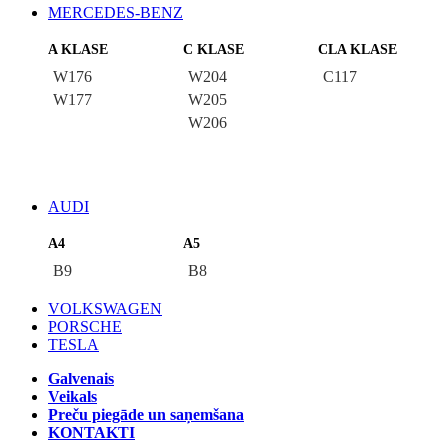
MERCEDES-BENZ
A KLASE
C KLASE
CLA KLASE
W176
W204
C117
W177
W205
W206
AUDI
A4
A5
B9
B8
VOLKSWAGEN
PORSCHE
TESLA
Galvenais
Veikals
Preču piegāde un saņemšana
KONTAKTI