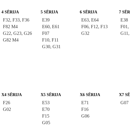
4 SĒRIJA
5 SĒRIJA
6 SĒRIJA
7 SĒR
F32, F33, F36
E39
E63, E64
E38
F82 M4
E60, E61
F06, F12, F13
F01,
G22, G23, G26
F07
G32
G11,
G82 M4
F10, F11
G30, G31
X4 SĒRIJA
X5 SĒRIJA
X6 SĒRIJA
X7 S
F26
E53
E71
G07
G02
E70
F16
F15
G06
G05