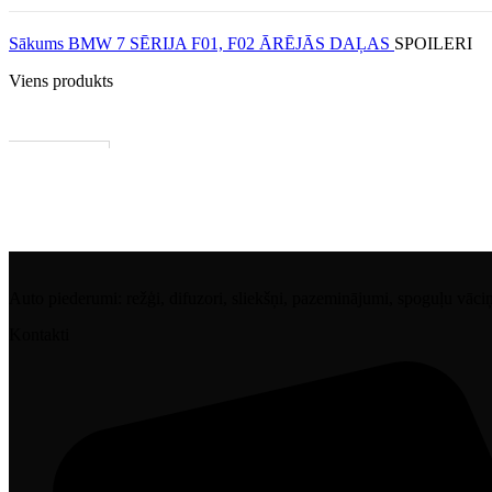
Sākums
BMW
7 SĒRIJA
F01, F02
ĀRĒJĀS DAĻAS
SPOILERI
Viens produkts
1–3 d. d.
PIEVIENOT GROZAM
Auto piederumi: režģi, difuzori, sliekšņi, pazeminājumi, spoguļu vāciņi, 
Kontakti