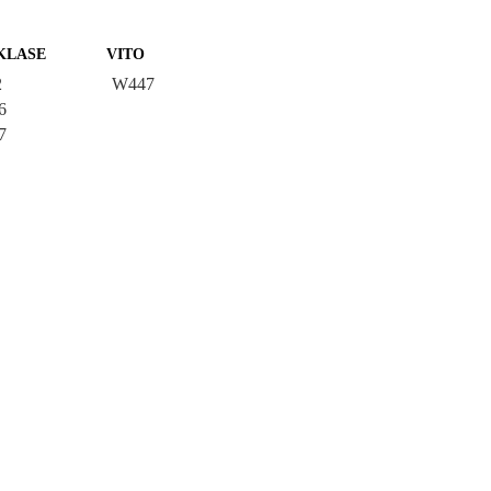
KLASE
VITO
2
W447
6
7