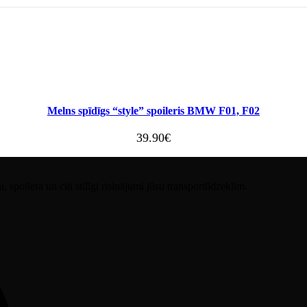
Melns spīdīgs “style” spoileris BMW F01, F02
39.90
€
spoilera un citi stilīgi risinājumi jūsu transportlīdzeklim.