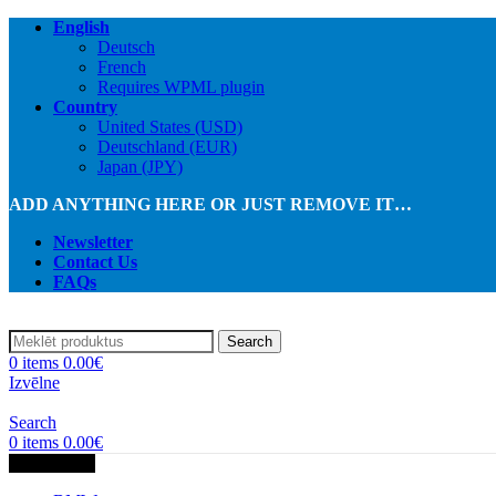
English
Deutsch
French
Requires WPML plugin
Country
United States (USD)
Deutschland (EUR)
Japan (JPY)
ADD ANYTHING HERE OR JUST REMOVE IT…
Newsletter
Contact Us
FAQs
Search
0
items
0.00
€
Izvēlne
Search
0
items
0.00
€
Kategorijas