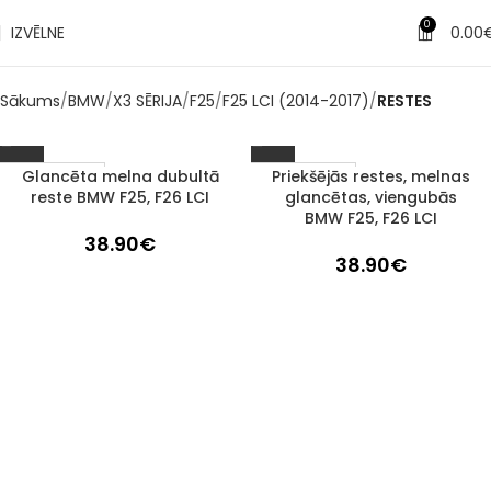
0
IZVĒLNE
0.00
Sākums
BMW
X3 SĒRIJA
F25
F25 LCI (2014-2017)
RESTES
Glancēta melna dubultā
Priekšējās restes, melnas
1–3 d. d.
1–3 d. d.
reste BMW F25, F26 LCI
glancētas, viengubās
BMW F25, F26 LCI
38.90
€
38.90
€