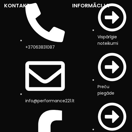
KONTAKTI
INFORMĀCIJA
Vispārīgie
noteikumi
+37063831087
Preču
piegāde
info@performance221.lt