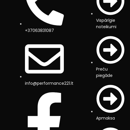
Vispārīgie
noteikumi
+37063831087
Preču
piegāde
info@performance221.lt
Apmaksa