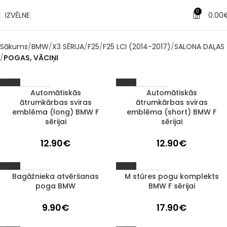
0
IZVĒLNE
0.00
Sākums
BMW
X3 SĒRIJA
F25
F25 LCI (2014-2017)
SALONA DAĻAS
POGAS, VĀCIŅI
Automātiskās
Automātiskās
1–3 D. D.
1–3 D. D.
ātrumkārbas sviras
ātrumkārbas sviras
emblēma (long) BMW F
emblēma (short) BMW F
sērijai
sērijai
12.90
€
12.90
€
Bagāžnieka atvēršanas
M stūres pogu komplekts
1–3 D. D.
1–3 D. D.
poga BMW
BMW F sērijai
9.90
€
17.90
€