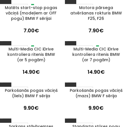
Matēts start-stop pogas
Motora pārsega
IZPĀRDOTS
1–3 D. D.
vāciņš (modeļiem ar OFF
atvēršanas rokturis BMW
pogu) BMW F sērijai
F25, F26
7.00
€
7.90
€
Multi-Media CIC iDrive
Multi-Media CIC iDrive
IZPĀRDOTS
IZPĀRDOTS
kontroliera ritenis BMW
kontroliera ritenis BMW
(ar 5 pogām)
(ar 7 pogām)
14.90
€
14.90
€
Parkošanās pogas vāciņš
Parkošanās pogas vāciņš
1–3 D. D.
1–3 D. D.
(liels) BMW F sērija
(mazs) BMW F sērija
9.90
€
9.90
€
Sarkans stāvbremzes
Standarta stūres pogu
1–3 D. D.
1–3 D. D.