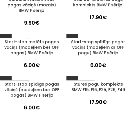
pogas vāciņš (mazais)
komplekts BMW F sērijai
BMW F sērijai
17.90
€
9.90
€
Start-stop matēts pogas
Start-stop spīdīgs pogas
1–3 D. D.
1–3 D. D.
vāciņš (modeļiem bez OFF
vāciņš (modeļiem ar OFF
pogas) BMW F sērija
pogu) BMW F sērija
6.00
€
6.00
€
Start-stop spīdīgs pogas
Stūres pogu komplekts
1–3 D. D.
1–3 D. D.
vāciņš (modeļiem bez OFF
BMW F15, F16, F25, F26, F49
pogas) BMW F sērija
17.90
€
6.00
€