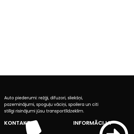
Auto piederumi: režģi, difuzori, sliekšņi,
pazeminājumi, spoguļu vāciņi, spoilera un citi
stilīgi risinājumi jūsu transportlīdzeklim.
KONTAKTI
INFORMĀCIJA