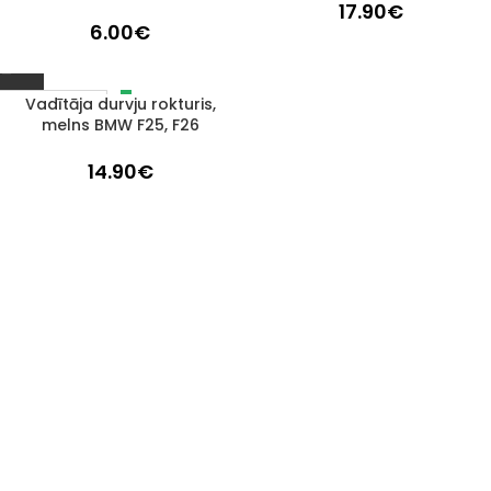
17.90
€
6.00
€
Vadītāja durvju rokturis,
IZPĀRDOTS
melns BMW F25, F26
14.90
€