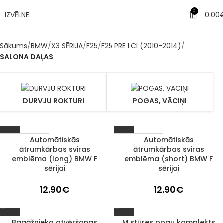
0
IZVĒLNE
0.00
Sākums
BMW
X3 SĒRIJA
F25
F25 PRE LCI (2010-2014)
SALONA DAĻAS
DURVJU ROKTURI
POGAS, VĀCIŅI
Automātiskās
Automātiskās
1–3 D. D.
1–3 D. D.
ātrumkārbas sviras
ātrumkārbas sviras
emblēma (long) BMW F
emblēma (short) BMW F
sērijai
sērijai
12.90
€
12.90
€
Bagāžnieka atvēršanas
M stūres pogu komplekts
1–3 D. D.
1–3 D. D.