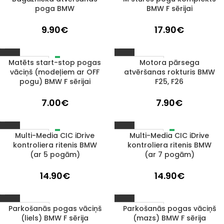
poga BMW
BMW F sērijai
9.90
€
17.90
€
Matēts start-stop pogas
Motora pārsega
IZPĀRDOTS
1–3 D. D.
vāciņš (modeļiem ar OFF
atvēršanas rokturis BMW
pogu) BMW F sērijai
F25, F26
7.00
€
7.90
€
Multi-Media CIC iDrive
Multi-Media CIC iDrive
IZPĀRDOTS
IZPĀRDOTS
kontroliera ritenis BMW
kontroliera ritenis BMW
(ar 5 pogām)
(ar 7 pogām)
14.90
€
14.90
€
Parkošanās pogas vāciņš
Parkošanās pogas vāciņš
1–3 D. D.
1–3 D. D.
(liels) BMW F sērija
(mazs) BMW F sērija