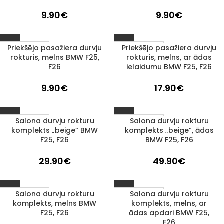
9.90
€
9.90
€
Priekšējo pasažiera durvju
Priekšējo pasažiera durvju
1–3 D. D.
1–3 D. D.
rokturis, melns BMW F25,
rokturis, melns, ar ādas
F26
ielaidumu BMW F25, F26
9.90
€
17.90
€
Salona durvju rokturu
Salona durvju rokturu
1–3 D. D.
1–3 D. D.
komplekts „beige” BMW
komplekts „beige”, ādas
F25, F26
BMW F25, F26
29.90
€
49.90
€
Salona durvju rokturu
Salona durvju rokturu
1–3 D. D.
1–3 D. D.
komplekts, melns BMW
komplekts, melns, ar
F25, F26
ādas apdari BMW F25,
F26