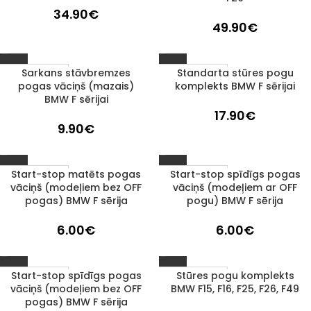
34.90
€
49.90
€
Sarkans stāvbremzes
Standarta stūres pogu
1–3 D. D.
1–3 D. D.
pogas vāciņš (mazais)
komplekts BMW F sērijai
BMW F sērijai
17.90
€
9.90
€
Start-stop matēts pogas
Start-stop spīdīgs pogas
1–3 D. D.
1–3 D. D.
vāciņš (modeļiem bez OFF
vāciņš (modeļiem ar OFF
pogas) BMW F sērija
pogu) BMW F sērija
6.00
€
6.00
€
Start-stop spīdīgs pogas
Stūres pogu komplekts
1–3 D. D.
1–3 D. D.
vāciņš (modeļiem bez OFF
BMW F15, F16, F25, F26, F49
pogas) BMW F sērija