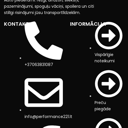
Auto piederumi: režģi, difuzori, sliekšņi,
pazeminājumi, spoguļu vāciņi, spoilera un citi
stilīgi risinājumi jūsu transportlīdzeklim.
KONTAKTI
INFORMĀCIJA
Vispārīgie
noteikumi
+37063831087
Preču
piegāde
info@performance221.lt