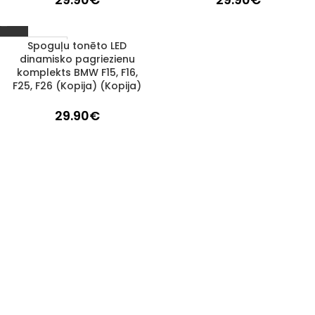
Spoguļu tonēto LED
1–3 d. d.
dinamisko pagriezienu
komplekts BMW F15, F16,
F25, F26 (Kopija) (Kopija)
29.90
€