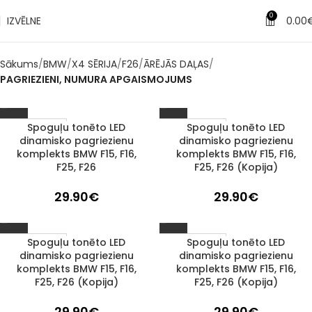
0
IZVĒLNE
0.00
Sākums
BMW
X4 SĒRIJA
F26
ĀRĒJĀS DAĻAS
PAGRIEZIENI, NUMURA APGAISMOJUMS
Spoguļu tonēto LED
Spoguļu tonēto LED
1–3 d. d.
1–3 d. d.
dinamisko pagriezienu
dinamisko pagriezienu
komplekts BMW F15, F16,
komplekts BMW F15, F16,
F25, F26
F25, F26 (Kopija)
29.90
€
29.90
€
Spoguļu tonēto LED
Spoguļu tonēto LED
1–3 d. d.
1–3 d. d.
dinamisko pagriezienu
dinamisko pagriezienu
komplekts BMW F15, F16,
komplekts BMW F15, F16,
F25, F26 (Kopija)
F25, F26 (Kopija)
29.90
€
29.90
€