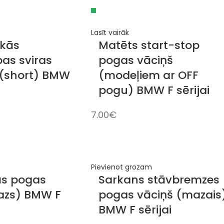
Lasīt vairāk
kās
Matēts start-stop
as sviras
pogas vāciņš
(short) BMW
(modeļiem ar OFF
pogu) BMW F sērijai
7.00
€
Pievienot grozam
ās pogas
Sarkans stāvbremzes
azs) BMW F
pogas vāciņš (mazais
BMW F sērijai