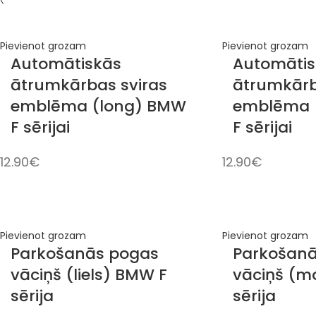
Pievienot grozam
Pievienot grozam
Automātiskās
Automātis
ātrumkārbas sviras
ātrumkārb
emblēma (long) BMW
emblēma 
F sērijai
F sērijai
12.90
€
12.90
€
Pievienot grozam
Pievienot grozam
Parkošanās pogas
Parkošan
vāciņš (liels) BMW F
vāciņš (m
sērija
sērija