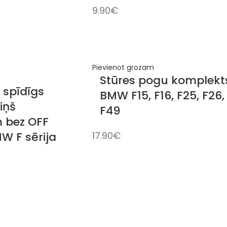
9.90
€
Pievienot grozam
Stūres pogu komplekt
 spīdīgs
BMW F15, F16, F25, F26,
iņš
F49
 bez OFF
W F sērija
17.90
€