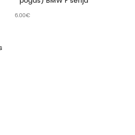
pogas) BMW F sērija
6.00
€
s