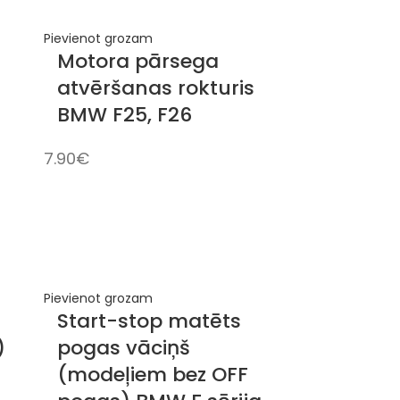
Pievienot grozam
Motora pārsega
atvēršanas rokturis
BMW F25, F26
7.90
€
Pievienot grozam
Start-stop matēts
)
pogas vāciņš
(modeļiem bez OFF