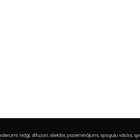
derumi: režģi, difuzori, sliekšņi, pazeminājumi, spoguļu vāciņi, spoi