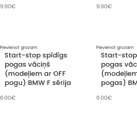
9.90
€
9.90
€
Pievienot grozam
Pievienot grozam
Start-stop spīdīgs
Start-stop
pogas vāciņš
pogas vāc
(modeļiem ar OFF
(modeļiem
pogu) BMW F sērija
pogas) BM
6.00
€
6.00
€