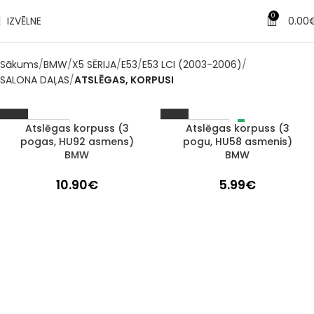
0
IZVĒLNE
0.00
Sākums
BMW
X5 SĒRIJA
E53
E53 LCI (2003-2006)
SALONA DAĻAS
ATSLĒGAS, KORPUSI
Atslēgas korpuss (3
Atslēgas korpuss (3
IZPĀRDOTS
1–3 D. D.
pogas, HU92 asmens)
pogu, HU58 asmenis)
BMW
BMW
10.90
€
5.99
€