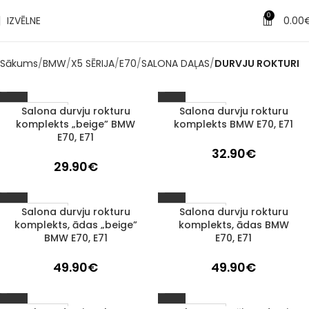
0
IZVĒLNE
0.00
Sākums
BMW
X5 SĒRIJA
E70
SALONA DAĻAS
DURVJU ROKTURI
Salona durvju rokturu
Salona durvju rokturu
1–3 D. D.
1–3 D. D.
komplekts „beige” BMW
komplekts BMW E70, E71
E70, E71
32.90
€
29.90
€
Salona durvju rokturu
Salona durvju rokturu
1–3 D. D.
1–3 D. D.
komplekts, ādas „beige”
komplekts, ādas BMW
BMW E70, E71
E70, E71
49.90
€
49.90
€