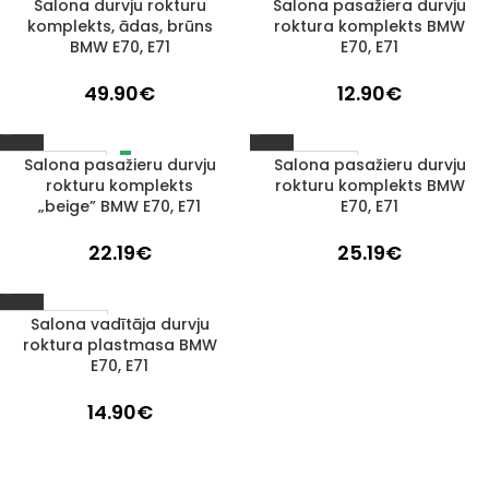
Salona durvju rokturu
Salona pasažiera durvju
1–3 D. D.
1–3 D. D.
komplekts, ādas, brūns
roktura komplekts BMW
BMW E70, E71
E70, E71
49.90
€
12.90
€
Salona pasažieru durvju
Salona pasažieru durvju
IZPĀRDOTS
1–3 D. D.
rokturu komplekts
rokturu komplekts BMW
„beige” BMW E70, E71
E70, E71
22.19
€
25.19
€
Salona vadītāja durvju
1–3 D. D.
roktura plastmasa BMW
E70, E71
14.90
€