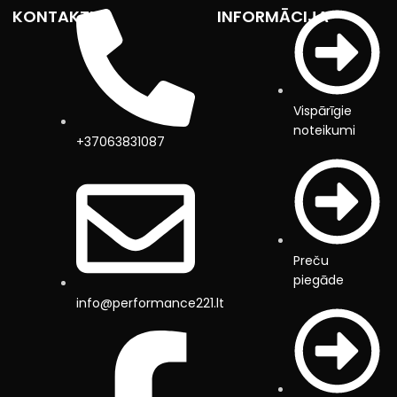
KONTAKTI
INFORMĀCIJA
Vispārīgie
noteikumi
+37063831087
Preču
piegāde
info@performance221.lt