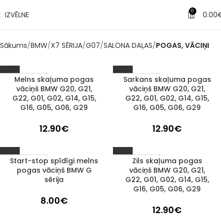
0
IZVĒLNE
0.00
Sākums
BMW
X7 SĒRIJA
G07
SALONA DAĻAS
POGAS, VĀCIŅI
Melns skaļuma pogas
Sarkans skaļuma pogas
1–3 d. d.
1–3 d. d.
vāciņš BMW G20, G21,
vāciņš BMW G20, G21,
G22, G01, G02, G14, G15,
G22, G01, G02, G14, G15,
G16, G05, G06, G29
G16, G05, G06, G29
12.90
€
12.90
€
Start-stop spīdīgi melns
Zils skaļuma pogas
1–3 d. d.
1–3 d. d.
pogas vāciņš BMW G
vāciņš BMW G20, G21,
sērija
G22, G01, G02, G14, G15,
G16, G05, G06, G29
8.00
€
12.90
€