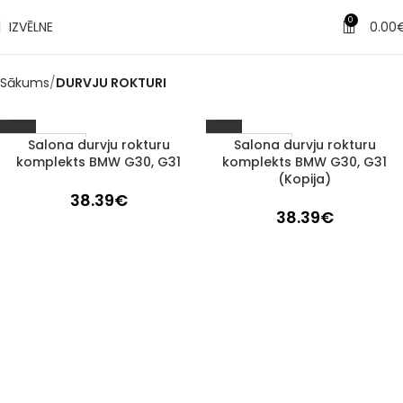
0
IZVĒLNE
0.00
Sākums
DURVJU ROKTURI
Salona durvju rokturu
Salona durvju rokturu
1–3 d. d.
1–3 d. d.
komplekts BMW G30, G31
komplekts BMW G30, G31
(Kopija)
38.39
€
38.39
€