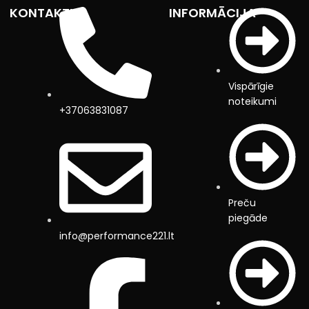
KONTAKTI
INFORMĀCIJA
Vispārīgie
noteikumi
+37063831087
Preču
piegāde
info@performance221.lt