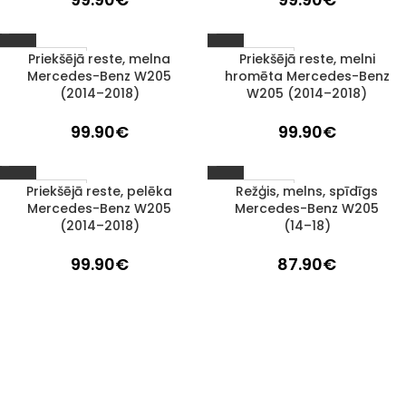
Priekšējā reste, melna
Priekšējā reste, melni
1–3 d. d.
1–3 d. d.
Mercedes-Benz W205
hromēta Mercedes-Benz
(2014–2018)
W205 (2014–2018)
99.90
€
99.90
€
Priekšējā reste, pelēka
Režģis, melns, spīdīgs
1–3 d. d.
1–3 d. d.
Mercedes-Benz W205
Mercedes-Benz W205
(2014–2018)
(14–18)
99.90
€
87.90
€