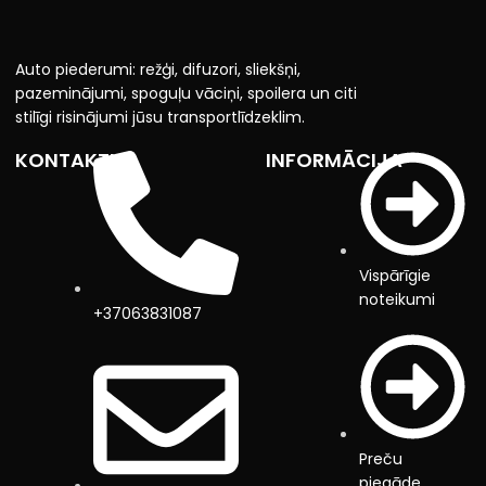
Auto piederumi: režģi, difuzori, sliekšņi,
pazeminājumi, spoguļu vāciņi, spoilera un citi
stilīgi risinājumi jūsu transportlīdzeklim.
KONTAKTI
INFORMĀCIJA
Vispārīgie
noteikumi
+37063831087
Preču
piegāde