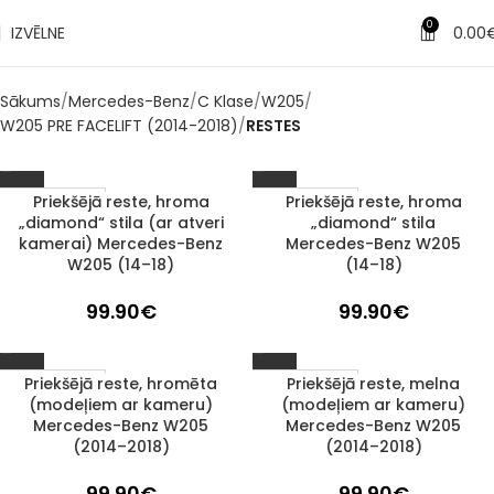
0
IZVĒLNE
0.00
Sākums
Mercedes-Benz
C Klase
W205
W205 PRE FACELIFT (2014-2018)
RESTES
Priekšējā reste, hroma
Priekšējā reste, hroma
1–3 d. d.
1–3 d. d.
„diamond“ stila (ar atveri
„diamond“ stila
kamerai) Mercedes-Benz
Mercedes-Benz W205
W205 (14–18)
(14–18)
99.90
€
99.90
€
Priekšējā reste, hromēta
Priekšējā reste, melna
1–3 d. d.
1–3 d. d.
(modeļiem ar kameru)
(modeļiem ar kameru)
Mercedes-Benz W205
Mercedes-Benz W205
(2014–2018)
(2014–2018)
99.90
€
99.90
€