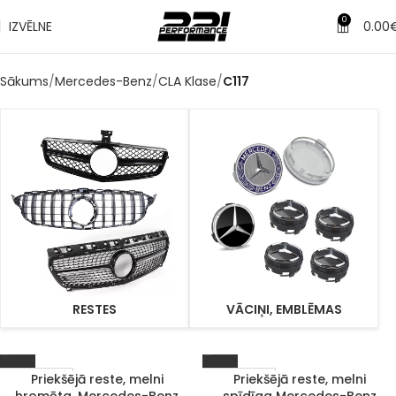
0
IZVĒLNE
0.00
Sākums
Mercedes-Benz
CLA Klase
C117
RESTES
VĀCIŅI, EMBLĒMAS
Priekšējā reste, melni
Priekšējā reste, melni
Izpārdots
Izpārdots