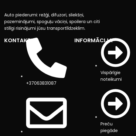
Auto piederumi: režģi, difuzori, sliekšņi,
pazeminājumi, spoguļu vāciņi, spoilera un citi
stilīgi risinājumi jūsu transportlīdzeklim.
KONTAKTI
INFORMĀCIJA
Vispārīgie
noteikumi
+37063831087
Preču
piegāde