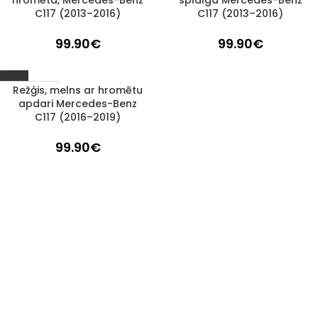
hromēta, Mercedes-Benz
spīdīga Mercedes-Benz
C117 (2013–2016)
C117 (2013–2016)
99.90
€
99.90
€
Režģis, melns ar hromētu
Izpārdots
apdari Mercedes-Benz
C117 (2016–2019)
99.90
€