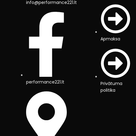
info@performance221.lt
Apmaksa
performance221.lt
Privātuma
politika