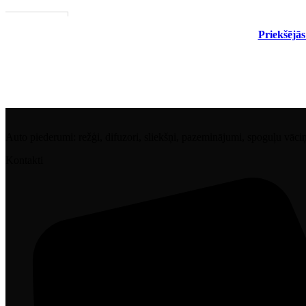
1–3 d. d.
PIEVIENOT GROZAM
Priekšējās
Auto piederumi: režģi, difuzori, sliekšņi, pazeminājumi, spoguļu vāciņi, 
Kontakti