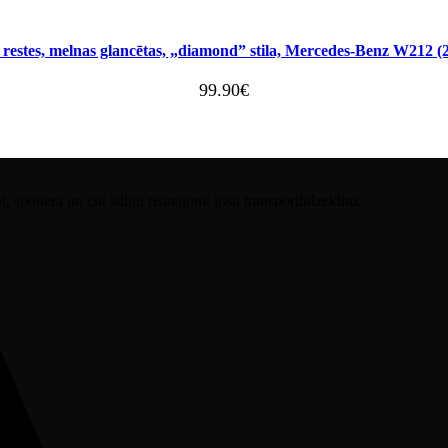
 restes, melnas glancētas, „diamond” stila, Mercedes-Benz W212 
99.90
€
spoilera un citi stilīgi risinājumi jūsu transportlīdzeklim.