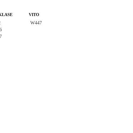
KLASE
VITO
2
W447
6
7