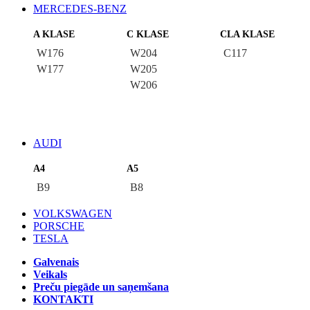
MERCEDES-BENZ
A KLASE
C KLASE
CLA KLASE
W176
W204
C117
W177
W205
W206
AUDI
A4
A5
B9
B8
VOLKSWAGEN
PORSCHE
TESLA
Galvenais
Veikals
Preču piegāde un saņemšana
KONTAKTI