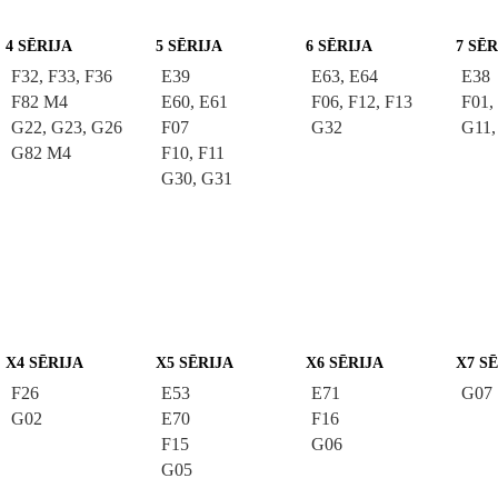
4 SĒRIJA
5 SĒRIJA
6 SĒRIJA
7 SĒR
F32, F33, F36
E39
E63, E64
E38
F82 M4
E60, E61
F06, F12, F13
F01,
G22, G23, G26
F07
G32
G11,
G82 M4
F10, F11
G30, G31
X4 SĒRIJA
X5 SĒRIJA
X6 SĒRIJA
X7 S
F26
E53
E71
G07
G02
E70
F16
F15
G06
G05