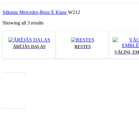
Sākums
Mercedes-Benz
E Klase
W212
Showing all 3 results
ĀRĒJĀS DAĻAS
RESTES
VĀCIŅI, E
Izpārdots
PIEVIENOT GROZAM
Izpārdots
PIEVIENOT GROZAM