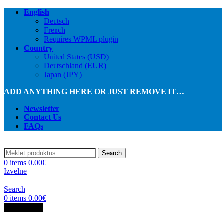
English
Deutsch
French
Requires WPML plugin
Country
United States (USD)
Deutschland (EUR)
Japan (JPY)
ADD ANYTHING HERE OR JUST REMOVE IT…
Newsletter
Contact Us
FAQs
Search
0
items
0.00
€
Izvēlne
Search
0
items
0.00
€
Kategorijas