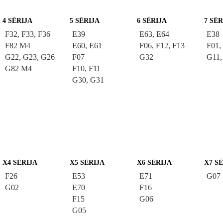
4 SĒRIJA
5 SĒRIJA
6 SĒRIJA
7 SĒR
F32, F33, F36
E39
E63, E64
E38
F82 M4
E60, E61
F06, F12, F13
F01,
G22, G23, G26
F07
G32
G11,
G82 M4
F10, F11
G30, G31
X4 SĒRIJA
X5 SĒRIJA
X6 SĒRIJA
X7 S
F26
E53
E71
G07
G02
E70
F16
F15
G06
G05