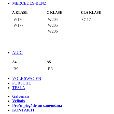
MERCEDES-BENZ
A KLASE
C KLASE
CLA KLASE
W176
W204
C117
W177
W205
W206
AUDI
A4
A5
B9
B8
VOLKSWAGEN
PORSCHE
TESLA
Galvenais
Veikals
Preču piegāde un saņemšana
KONTAKTI