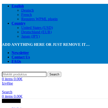
English
Deutsch
French
Requires WPML plugin
Country
United States (USD)
Deutschland (EUR)
Japan (JPY)
ADD ANYTHING HERE OR JUST REMOVE IT…
Newsletter
Contact Us
FAQs
Search
0
items
0.00
€
Izvēlne
Search
0
items
0.00
€
Kategorijas