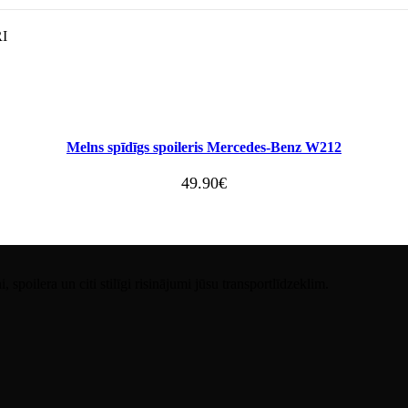
I
Melns spīdīgs spoileris Mercedes-Benz W212
49.90
€
spoilera un citi stilīgi risinājumi jūsu transportlīdzeklim.