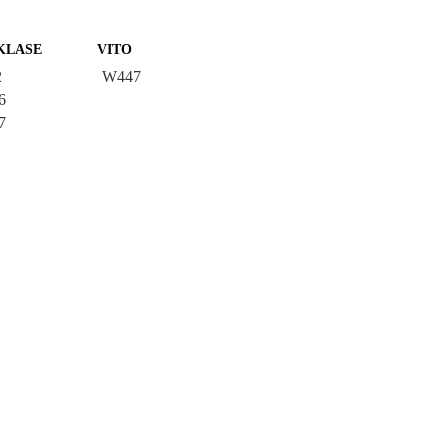
KLASE
VITO
2
W447
6
7