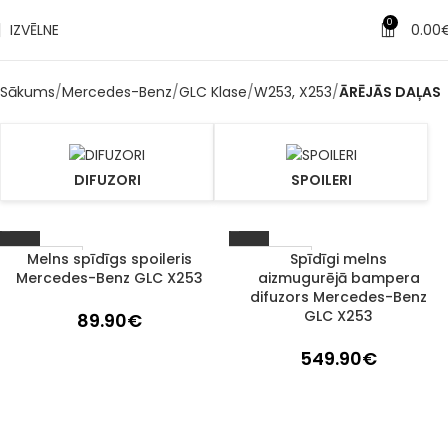
0
IZVĒLNE
0.00
Sākums
Mercedes-Benz
GLC Klase
W253, X253
ĀRĒJĀS DAĻAS
DIFUZORI
SPOILERI
Melns spīdīgs spoileris
Spīdīgi melns
Izpārdots
Izpārdots
Mercedes-Benz GLC X253
aizmugurējā bampera
difuzors Mercedes-Benz
GLC X253
89.90
€
549.90
€