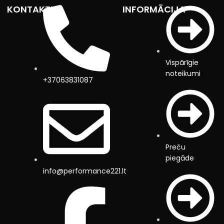
KONTAKTI
INFORMĀCIJA
Vispārīgie
noteikumi
+37063831087
Preču
piegāde
info@performance221.lt