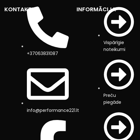
KONTAKTI
INFORMĀCIJA
Vispārīgie
noteikumi
+37063831087
Preču
piegāde
info@performance221.lt