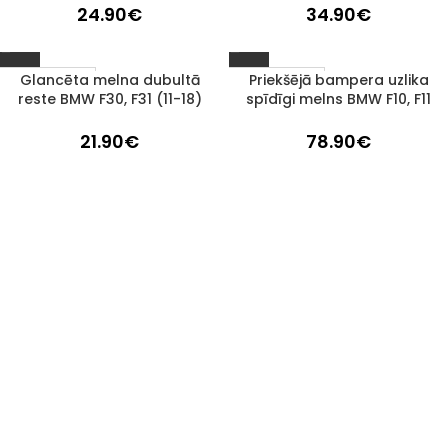
24.90
€
34.90
€
Glancēta melna dubultā
Priekšējā bampera uzlika
1–3 d. d.
1–3 d. d.
reste BMW F30, F31 (11-18)
spīdīgi melns BMW F10, F11
21.90
€
78.90
€