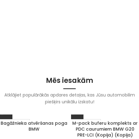
Mēs iesakām
Atklājiet populārākās apdares detaļas, kas Jūsu automobilim
piešķirs unikālu izskatu!
Bagāžnieka atvēršanas poga
M-pack buferu komplekts ar
1–3 d. d.
1–3 d. d.
BMW
PDC caurumiem BMW G20
PRE-LCI (Kopija) (Kopija)