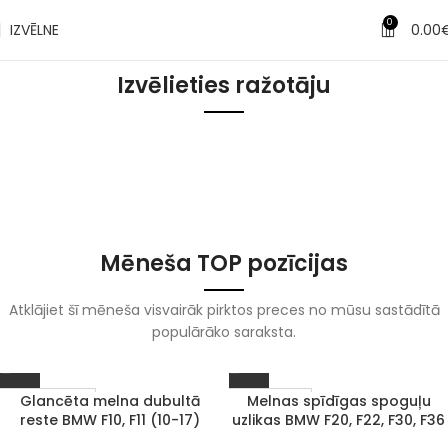
0
IZVĒLNE
0.00
Izvēlieties ražotāju
AUDI
BMW
Mercedes-
Benz
Mēneša TOP pozīcijas
Atklājiet šī mēneša visvairāk pirktos preces no mūsu sastādītā
populārāko saraksta.
Glancēta melna dubultā
Melnas spīdīgas spoguļu
1–3 d. d.
Izpārdots
reste BMW F10, F11 (10-17)
uzlikas BMW F20, F22, F30, F36