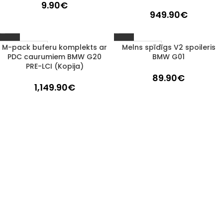
9.90
€
949.90
€
M-pack buferu komplekts ar
Melns spīdīgs V2 spoileris
1–3 d. d.
1–3 d. d.
PDC caurumiem BMW G20
BMW G01
PRE-LCI (Kopija)
89.90
€
1,149.90
€