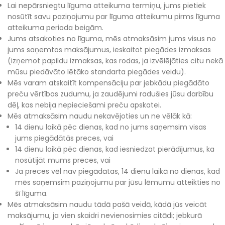
Lai nepārsniegtu līguma atteikuma termiņu, jums pietiek
nosūtīt savu paziņojumu par līguma atteikumu pirms līguma
atteikuma perioda beigām.
Jums atsakoties no līguma, mēs atmaksāsim jums visus no
jums saņemtos maksājumus, ieskaitot piegādes izmaksas
(izņemot papildu izmaksas, kas rodas, ja izvēlējāties citu nekā
mūsu piedāvāto lētāko standarta piegādes veidu).
Mēs varam atskaitīt kompensāciju par jebkādu piegādāto
preču vērtības zudumu, ja zaudējumi radušies jūsu darbību
dēļ, kas nebija nepieciešami preču apskatei.
Mēs atmaksāsim naudu nekavējoties un ne vēlāk kā:
14 dienu laikā pēc dienas, kad no jums saņemsim visas
jums piegādātās preces, vai
14 dienu laikā pēc dienas, kad iesniedzat pierādījumus, ka
nosūtījāt mums preces, vai
Ja preces vēl nav piegādātas, 14 dienu laikā no dienas, kad
mēs saņemsim paziņojumu par jūsu lēmumu atteikties no
šī līguma.
Mēs atmaksāsim naudu tādā pašā veidā, kādā jūs veicāt
maksājumu, ja vien skaidri nevienosimies citādi; jebkurā