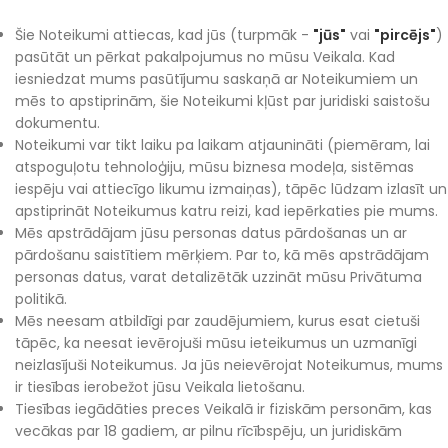
Šie Noteikumi attiecas, kad jūs (turpmāk -
"jūs"
vai
"pircējs"
)
pasūtāt un pērkat pakalpojumus no mūsu Veikala. Kad
iesniedzat mums pasūtījumu saskaņā ar Noteikumiem un
mēs to apstiprinām, šie Noteikumi kļūst par juridiski saistošu
dokumentu.
Noteikumi var tikt laiku pa laikam atjaunināti (piemēram, lai
atspoguļotu tehnoloģiju, mūsu biznesa modeļa, sistēmas
iespēju vai attiecīgo likumu izmaiņas), tāpēc lūdzam izlasīt un
apstiprināt Noteikumus katru reizi, kad iepērkaties pie mums.
Mēs apstrādājam jūsu personas datus pārdošanas un ar
pārdošanu saistītiem mērķiem. Par to, kā mēs apstrādājam
personas datus, varat detalizētāk uzzināt mūsu Privātuma
politikā.
Mēs neesam atbildīgi par zaudējumiem, kurus esat cietuši
tāpēc, ka neesat ievērojuši mūsu ieteikumus un uzmanīgi
neizlasījuši Noteikumus. Ja jūs neievērojat Noteikumus, mums
ir tiesības ierobežot jūsu Veikala lietošanu.
Tiesības iegādāties preces Veikalā ir fiziskām personām, kas
vecākas par 18 gadiem, ar pilnu rīcībspēju, un juridiskām