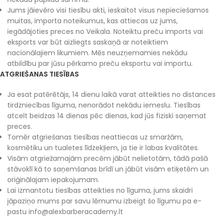
Jums jāievēro visi tiesību akti, ieskaitot visus nepieciešamos
muitas, importa noteikumus, kas attiecas uz jums,
iegādājoties preces no Veikala. Noteiktu preču imports vai
eksports var būt aizliegts saskaņā ar noteiktiem
nacionālajiem likumiem. Mēs neuzņemamies nekādu
atbildību par jūsu pērkamo preču eksportu vai importu.
ATGRIEŠANAS TIESĪBAS
Ja esat patērētājs, 14 dienu laikā varat atteikties no distances
tirdzniecības līguma, nenorādot nekādu iemeslu. Tiesības
atcelt beidzas 14 dienas pēc dienas, kad jūs fiziski saņemat
preces.
Tomēr atgriešanas tiesības neattiecas uz smaržām,
kosmētiku un tualetes līdzekļiem, ja tie ir labas kvalitātes.
Visām atgriežamajām precēm jābūt nelietotām, tādā pašā
stāvoklī kā to saņemšanas brīdī un jābūt visām etiķetēm un
oriģinālajam iepakojumam.
Lai izmantotu tiesības atteikties no līguma, jums skaidri
jāpaziņo mums par savu lēmumu izbeigt šo līgumu pa e-
pastu info@alexbarberacademy.lt