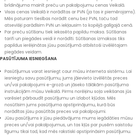
brīdinājuma mainīt preču un pakalpojumu cenas Veikalā.
Visas cenas Veikalā ir norādītas ar PVN (ja tas ir piemērojams).
Mēs paturam tiesības norādīt cenu bez PVN, taču tad
atsevišķi parādīsim PVN un iekļausim to kopējā galīgajā cenā.
Par preču sūtīšanu tiek iekasēta papildu maksa. Sūtīšanas
tarifi un piegādes veidi ir norādīti. Sūtīšanas izmaksas tiks
papildus ierēķinātas jūsu pasūtījumā atbilstoši izvēlētajam
piegādes veidam.
PASŪTĪJUMA IESNIEGŠANA
Pasūtījumus varat iesniegt caur mūsu interneta sistēmu. Lai
iesniegtu savu pasūtījumu, jums jāievieto izvēlētās preces
un/vai pakalpojumi e-grozā un jāseko tālākām pasūtījuma
instrukcijām mūsu Veikalā. Pirms norēķinu soļa veikšanas jūs
varēsiet pārbaudīt pasūtījumu un izlabot kļūdas. Mēs
nosūtīsim jums pasūtījuma apstiprinājumu, kurā būs
norādītas jūsu pasūtītās preces vai pakalpojumi.
Jūsu pasūtījums ir jūsu piedāvājums mums iegādāties mūsu
preces un/vai pakalpojumus, un tas kļūs par pusēm saistošu
līgumu tikai tad, kad mēs rakstiski apstiprināsim pasūtījumu.