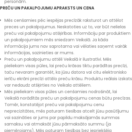
personām.
PREČU UN PAKALPOJUMU APRAKSTS UN CENA
Mēs cenšamies pēc iespējas precīzāk raksturot un attēlot
preces un pakalpojumus. Neskatoties uz to, var būt nelielas
preču vai pakalpojumu atšķirības. Informāciju par produktiem
un pakalpojumiem mēs sniedzam Veikalā. Ja kāda
informācija jums nav saprotama vai vēlaties saņemt vairāk
informācijas, sazinieties ar mums.
Preču un pakalpojumu attēli Veikalā ir ilustratīvi. Mēs
pieliekam visas pūles, lai preču krāsas tiktu parādītas precīzi,
taču nevaram garantēt, ka jūsu datora vai citu elektronisko
ierīču ekrāni precīzi attēlo preču krāsu. Produktu reālais izskats
var nedaudz atšķirties no Veikala attēliem.
Mēs pieliekam visas pūles un cenšamies nodrošināt, lai
Veikalā norādītās preču un pakalpojumu cenas būtu precīzas.
Tomēr, konstatējot preču vai pakalpojumu cenu
neprecizitātes, mēs paturam tiesības atcelt jūsu pasūtījumu
vai sazināties ar jums par papildu maksājamās summas
samaksu vai atmaksāt jūsu pārmaksāto summu (ja
piemērojams). Mēs paturam tiesības bez iepriekšēja