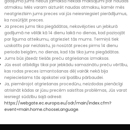
gadījumā jums nebūs jāmaksā nekādi maksājumi par naudas
atmaksu. Mēs varam aizturēt naudas atmaksu, kamēr mēs
neatgriezīsim jums preces vai jūs neiesniegsiet pierādījumus,
ka nosūtījāt preces.
Ja preces jums tika piegādātas, nekavējoties un jebkurā
gadījumā ne vēlāk kā 14 dienu laikā no dienas, kad paziņojāt
par līguma atteikumu, atgrieziet tās mums. Termiņš tiek
uzskatīts par neizlaistu, ja nosūtāt preces pirms 14 dienu
perioda beigām, no dienas, kad tās tika jums piegādātas.
Jums būs jāsedz tiešās preču atgriešanas izmaksas.
Jūs esat atbildīgs tikai par jebkādu samazinātu preču vērtību,
kas rodas preces izmantošanas dēļ vairāk nekā bija
nepieciešams tās apskatei vai īpašību pārbaudei.
Ja, piemērojot atgriešanas procedūru, neizdodas pienācīgi
atrisināt kādas ar jūsu precēm saistītas problēmas, Jūs varat
iesniegt sūdzību šajā adresē:
https://webgate.ec.europa.eu/odr/main/index.cfm?
event=main.home.chooseLanguage
.