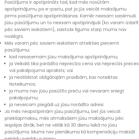
Pasūtījums ir apstiprināts tad, kad mēs nosūtām
apstiprinājumu pa e-pastu, pat ja jūs veicāt maksājumu
pirms pasūtījuma apstiprināšanas. Kamēr neesam saņēmuši
jūsu pasūtījumu un to neesam apstiprinājuši (ko varam izdarīt
pēc saviem ieskatiem), saistošs līgums starp mums nav
noslēgts.
Mēs varam pēc saviem ieskatiem atteikties pieņemt
pasūtījumu:
kad nesaņemam jūsu maksājuma apstiprinājumu;
ja Veikalā tika parādīta neprecīza cena vai neprecīzs preces
vai pakalpojuma apraksts; vai
ja neatbilstat obligātajām prasībām, kas noteiktas
Noteikumos;
ja mums nav jūsu pasūtīto preču vai nevaram sniegt
pakalpojumu;
ja neveicam piegādi uz jūsu norādīto adresi.
Ja mēs neapstiprinām jūsu pasūtījumu, bet jūs veicat
priekšapmaksu, mēs atmaksāsim jūsu maksājumu pēc
iespējas ātrāk, bet ne vēlāk kā 30 dienu laikā no jūsu
pasūtījuma. Mums nav pienākuma kā kompensāciju maksāt
nekādu papildu summu.