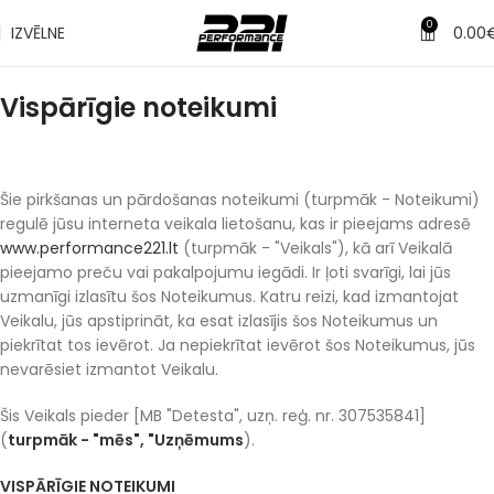
0
IZVĒLNE
0.00
Vispārīgie noteikumi
Šie pirkšanas un pārdošanas noteikumi (turpmāk - Noteikumi)
regulē jūsu interneta veikala lietošanu, kas ir pieejams adresē
www.performance221.lt
(turpmāk - "Veikals"), kā arī Veikalā
pieejamo preču vai pakalpojumu iegādi. Ir ļoti svarīgi, lai jūs
uzmanīgi izlasītu šos Noteikumus. Katru reizi, kad izmantojat
Veikalu, jūs apstiprināt, ka esat izlasījis šos Noteikumus un
piekrītat tos ievērot. Ja nepiekrītat ievērot šos Noteikumus, jūs
nevarēsiet izmantot Veikalu.
Šis Veikals pieder [MB "Detesta", uzņ. reģ. nr. 307535841]
(
turpmāk - "mēs", "Uzņēmums
).
VISPĀRĪGIE NOTEIKUMI