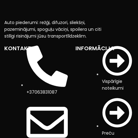
Auto piederumi: režģi, difuzori, sliekšņi,
pazeminājumi, spoguļu vāciņi, spoilera un citi
stilīgi risinājumi jūsu transportlīdzeklim.
KONTAKTI
INFORMĀCIJA
Vispārīgie
noteikumi
+37063831087
Preču