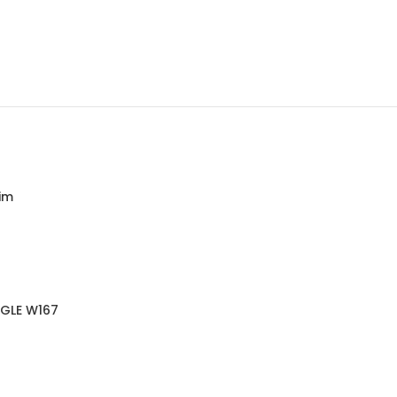
im
 GLE W167