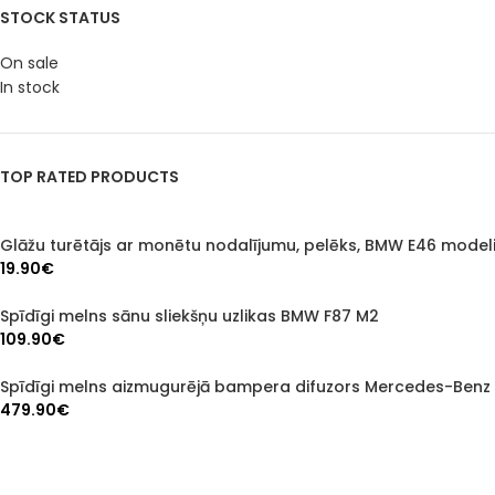
STOCK STATUS
On sale
In stock
TOP RATED PRODUCTS
Glāžu turētājs ar monētu nodalījumu, pelēks, BMW E46 model
19.90
€
Spīdīgi melns sānu sliekšņu uzlikas BMW F87 M2
109.90
€
Spīdīgi melns aizmugurējā bampera difuzors Mercedes-Benz
479.90
€