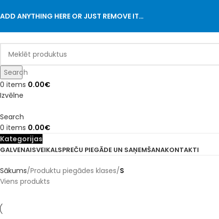
ADD ANYTHING HERE OR JUST REMOVE IT…
Search
0
items
0.00
€
Izvēlne
Search
0
items
0.00
€
Kategorijas
GALVENAIS
VEIKALS
PREČU PIEGĀDE UN SAŅEMŠANA
KONTAKTI
Sākums
Produktu piegādes klases
S
Viens produkts