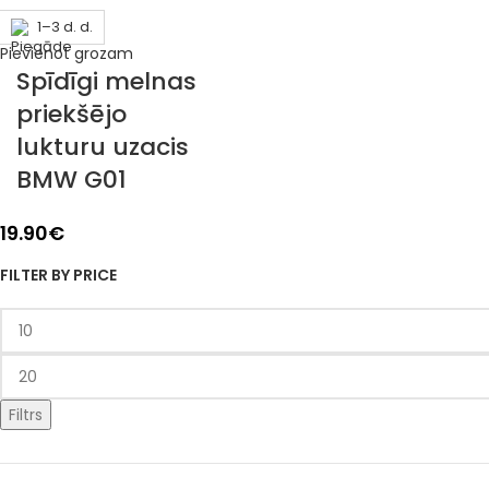
1–3 d. d.
Pievienot grozam
Spīdīgi melnas
priekšējo
lukturu uzacis
BMW G01
19.90
€
FILTER BY PRICE
Filtrs