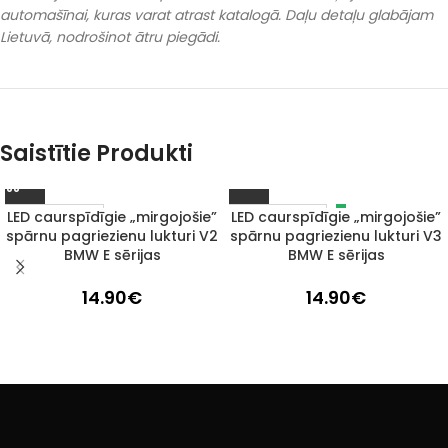
automašīnai, kuras varat atrast katalogā. Daļu detaļu glabājam
Lietuvā, nodrošinot ātru piegādi.
Saistītie Produkti
LED caurspīdīgie „mirgojošie”
LED caurspīdīgie „mirgojošie”
IZPĀRDOTS
1–3 D. D.
spārnu pagriezienu lukturi V2
spārnu pagriezienu lukturi V3
BMW E sērijas
BMW E sērijas
14.90
€
14.90
€