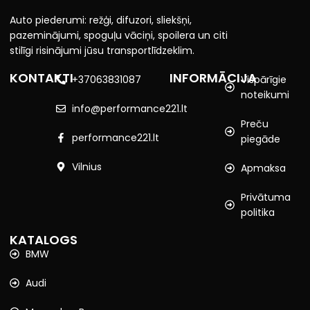
Auto piederumi: režģi, difuzori, sliekšņi,
pazeminājumi, spoguļu vāciņi, spoilera un citi
stilīgi risinājumi jūsu transportlīdzeklim.
KONTAKTI
INFORMĀCIJA
+37063831087
Vispārīgie
noteikumi
info@performance221.lt
Preču
performance221.lt
piegāde
Vilnius
Apmaksa
Privātuma
politika
KATALOGS
BMW
Audi