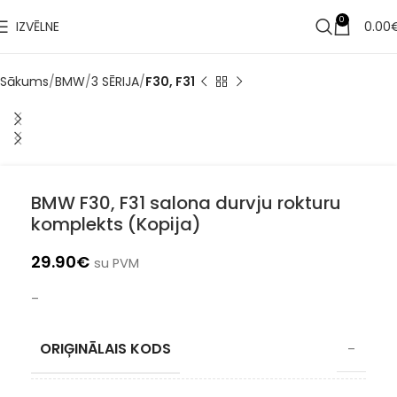
✔
Piegāde pēc 1-3 d.d.
0
IZVĒLNE
0.00
Sākums
BMW
3 SĒRIJA
F30, F31
BMW F30, F31 salona durvju rokturu
komplekts (Kopija)
29.90
€
su PVM
–
ORIĢINĀLAIS KODS
–