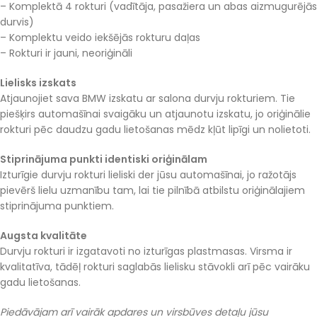
– Komplektā 4 rokturi (vadītāja, pasažiera un abas aizmugurējās
durvis)
– Komplektu veido iekšējās rokturu daļas
– Rokturi ir jauni, neoriģināli
Lielisks izskats
Atjaunojiet sava BMW izskatu ar salona durvju rokturiem. Tie
piešķirs automašīnai svaigāku un atjaunotu izskatu, jo oriģinālie
rokturi pēc daudzu gadu lietošanas mēdz kļūt lipīgi un nolietoti.
Stiprinājuma punkti identiski oriģinālam
Izturīgie durvju rokturi lieliski der jūsu automašīnai, jo ražotājs
pievērš lielu uzmanību tam, lai tie pilnībā atbilstu oriģinālajiem
stiprinājuma punktiem.
Augsta kvalitāte
Durvju rokturi ir izgatavoti no izturīgas plastmasas. Virsma ir
kvalitatīva, tādēļ rokturi saglabās lielisku stāvokli arī pēc vairāku
gadu lietošanas.
Piedāvājam arī vairāk apdares un virsbūves detaļu jūsu