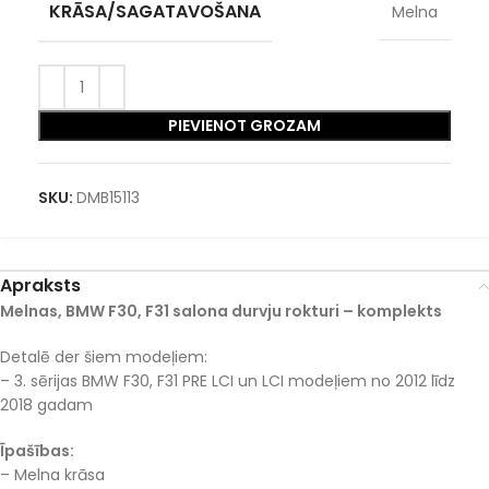
KRĀSA/SAGATAVOŠANA
Melna
PIEVIENOT GROZAM
SKU:
DMB15113
Apraksts
Melnas, BMW F30, F31 salona durvju rokturi – komplekts
Detalē der šiem modeļiem:
– 3. sērijas BMW F30, F31 PRE LCI un LCI modeļiem no 2012 līdz
2018 gadam
Īpašības:
– Melna krāsa