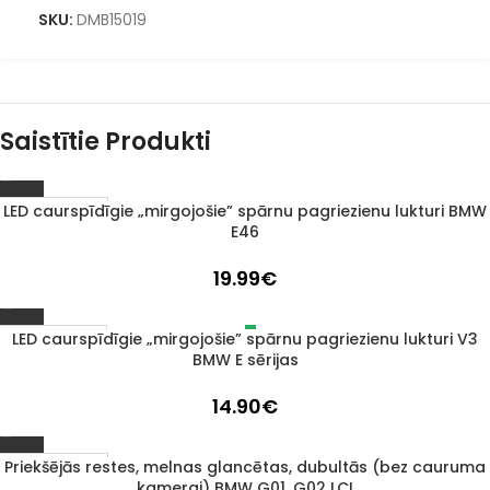
SKU:
DMB15019
Saistītie Produkti
LED caurspīdīgie „mirgojošie” spārnu pagriezienu lukturi BMW
1–3 D. D.
E46
19.99
€
LED caurspīdīgie „mirgojošie” spārnu pagriezienu lukturi V3
IZPĀRDOTS
BMW E sērijas
14.90
€
Priekšējās restes, melnas glancētas, dubultās (bez cauruma
1–3 D. D.
kamerai) BMW G01, G02 LCI