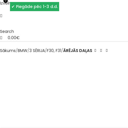
0
Izvēlne
✔
Piegāde pēc 1-3 d.d.
Search
0.00
€
Sākums
BMW
3 SĒRIJA
F30, F31
ĀRĒJĀS DAĻAS