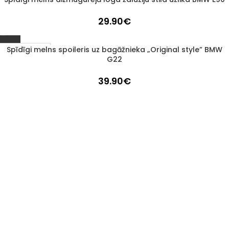
29.90
€
Spīdīgi melns spoileris uz bagāžnieka „Original style” BMW
1–3 D. D.
G22
39.90
€