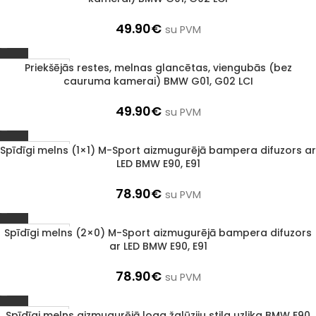
49.90
€
su PVM
Priekšējās restes, melnas glancētas, viengubās (bez
1–3 D. D.
cauruma kamerai) BMW G01, G02 LCI
49.90
€
su PVM
Spīdīgi melns (1×1) M-Sport aizmugurējā bampera difuzors ar
1–3 D. D.
LED BMW E90, E91
78.90
€
su PVM
Spīdīgi melns (2×0) M-Sport aizmugurējā bampera difuzors
1–3 D. D.
ar LED BMW E90, E91
78.90
€
su PVM
Spīdīgi melns aizmugurējā loga žalūziju stila uzlika BMW E90
IZPĀRDOTS