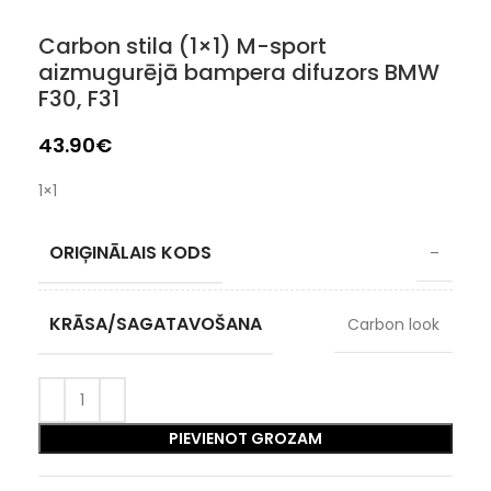
Carbon stila (1×1) M-sport
aizmugurējā bampera difuzors BMW
F30, F31
43.90
€
1×1
ORIĢINĀLAIS KODS
–
KRĀSA/SAGATAVOŠANA
Carbon look
PIEVIENOT GROZAM