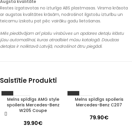
Augsta kvalitāte
Restes izgatavotas no izturīga ABS plastmasas. Virsma krāsota
ar augstas kvalitātes krāsām, nodrošinot ilgstošu izturību un
teicamu izskatu pat pēc vairāku gadu lietošanas.
Mēs piedāvājam arī plašu virsbūves un apdares detaļu klāstu
jūsu automašīnai, kuras atradīsiet mūsu katalogā. Daudzas
detaļas ir noliktavā Latvijā, nodrošinot ātru piegādi.
Saistītie Produkti
Melns spīdīgs AMG style
Melns spīdīgs spoileris
1–3 d. d.
Izpārdots
spoileris Mercedes-Benz
Mercedes-Benz C207
W205 Coupe
79.90
€
39.90
€