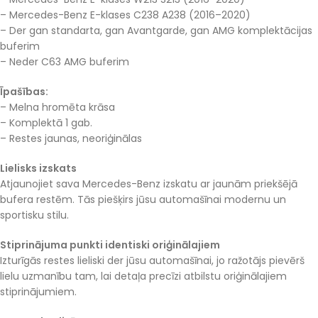
– Mercedes-Benz E-klases C238 A238 (2016–2020)
– Der gan standarta, gan Avantgarde, gan AMG komplektācijas
buferim
– Neder C63 AMG buferim
Īpašības:
– Melna hromēta krāsa
– Komplektā 1 gab.
– Restes jaunas, neoriģinālas
Lielisks izskats
Atjaunojiet sava Mercedes-Benz izskatu ar jaunām priekšējā
bufera restēm. Tās piešķirs jūsu automašīnai modernu un
sportisku stilu.
Stiprinājuma punkti identiski oriģinālajiem
Izturīgās restes lieliski der jūsu automašīnai, jo ražotājs pievērš
lielu uzmanību tam, lai detaļa precīzi atbilstu oriģinālajiem
stiprinājumiem.