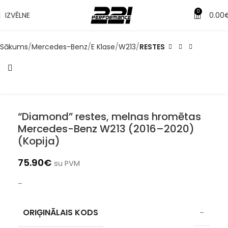
0
IZVĒLNE
0.00
Sākums
Mercedes-Benz
E Klase
W213
RESTES
“Diamond” restes, melnas hromētas
Mercedes-Benz W213 (2016–2020)
(Kopija)
75.90
€
su PVM
–
ORIĢINĀLAIS KODS
–