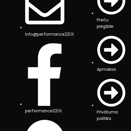
Preču
piegāde
info@performance221.lt
Apmaksa
performance221.lt
Privātuma
politika