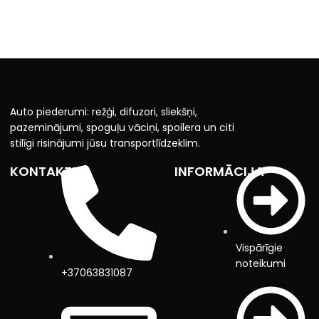
Auto piederumi: režģi, difuzori, sliekšņi,
pazeminājumi, spoguļu vāciņi, spoilera un citi
stilīgi risinājumi jūsu transportlīdzeklim.
KONTAKTI
INFORMĀCIJA
Vispārīgie
noteikumi
+37063831087