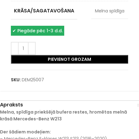
KRĀSA/SAGATAVOŠANA
Melna spīdīga
✔
Piegāde pēc 1-3 d.d.
PIEVIENOT GROZAM
SKU:
DEM25007
Apraksts
Melna, spīdīga priekšējā bufera restes, hromētas melnā
krāsā Mercedes-Benz W213
Der šādiem modeļiem:
– Mercedes-Benz E-klases W213 S213 (2016–2020)