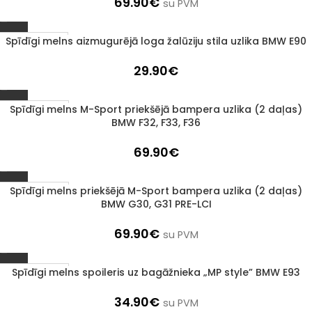
69.90
€
su PVM
Spīdīgi melns aizmugurējā loga žalūziju stila uzlika BMW E90
IZPĀRDOTS
29.90
€
Spīdīgi melns M-Sport priekšējā bampera uzlika (2 daļas)
1–3 D. D.
BMW F32, F33, F36
69.90
€
Spīdīgi melns priekšējā M-Sport bampera uzlika (2 daļas)
1–3 D. D.
BMW G30, G31 PRE-LCI
69.90
€
su PVM
Spīdīgi melns spoileris uz bagāžnieka „MP style” BMW E93
1–3 D. D.
34.90
€
su PVM