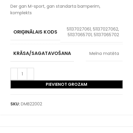
Der gan M-sport, gan standarta bamperim,
komplekts
51137027061, 51137027062,
ORIĢINĀLAIS KODS
51137065701, 51137065702
KRĀSA/SAGATAVOŠANA
Melna matēta
PIEVIENOT GROZAM
SKU:
DMB22002