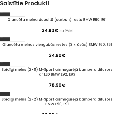
Saistītie Produkti
Glancēta melna dubultā (carbon) reste BMW E60, E61
1–3 D. D.
34.90
€
su PVM
Glancēta melnas viengubās restes (3 krāsās) BMW E60, E61
1–3 D. D.
34.90
€
Spīdīgi melns (2×0) M-Sport aizmugurējā bampera difuzors
1–3 D. D.
ar LED BMW E92, E93
78.90
€
Spīdīgi melns (2×2) M-Sport aizmugurējā bampera difuzors
1–3 D. D.
BMW E90, E91