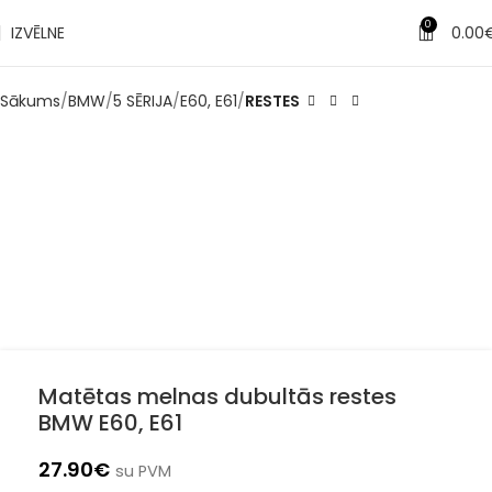
✔
Piegāde pēc 1-3 d.d.
0
IZVĒLNE
0.00
Sākums
BMW
5 SĒRIJA
E60, E61
RESTES
Matētas melnas dubultās restes
BMW E60, E61
27.90
€
su PVM