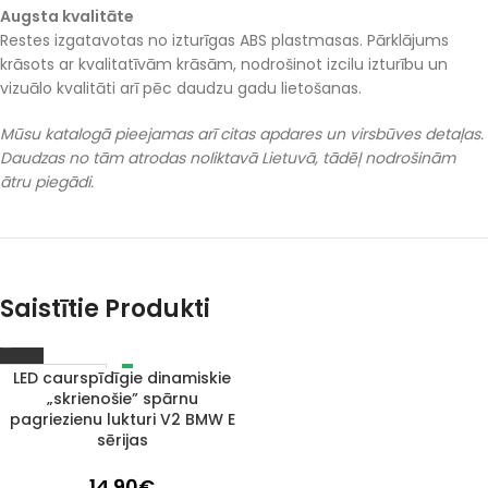
Augsta kvalitāte
Restes izgatavotas no izturīgas ABS plastmasas. Pārklājums
krāsots ar kvalitatīvām krāsām, nodrošinot izcilu izturību un
vizuālo kvalitāti arī pēc daudzu gadu lietošanas.
Mūsu katalogā pieejamas arī citas apdares un virsbūves detaļas.
Daudzas no tām atrodas noliktavā Lietuvā, tādēļ nodrošinām
ātru piegādi.
Saistītie Produkti
LED caurspīdīgie dinamiskie
IZPĀRDOTS
„skrienošie” spārnu
pagriezienu lukturi V2 BMW E
sērijas
14.90
€