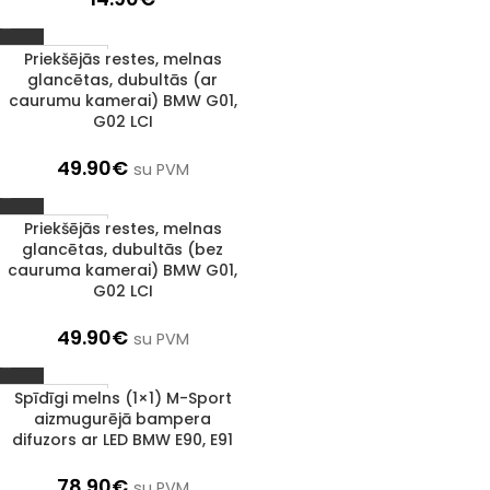
Priekšējās restes, melnas
1–3 D. D.
glancētas, dubultās (ar
caurumu kamerai) BMW G01,
G02 LCI
49.90
€
su PVM
Priekšējās restes, melnas
1–3 D. D.
glancētas, dubultās (bez
cauruma kamerai) BMW G01,
G02 LCI
49.90
€
su PVM
Spīdīgi melns (1×1) M-Sport
1–3 D. D.
aizmugurējā bampera
difuzors ar LED BMW E90, E91
78.90
€
su PVM