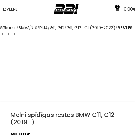
✔
Piegāde pēc 1-3 d.d.
0
IZVĒLNE
0.00
Sākums
BMW
7 SĒRIJA
G11, G12
G11, G12 LCI (2019-2022)
RESTES
Melni spīdīgas restes BMW G11, G12
(2019–)
69.90
€