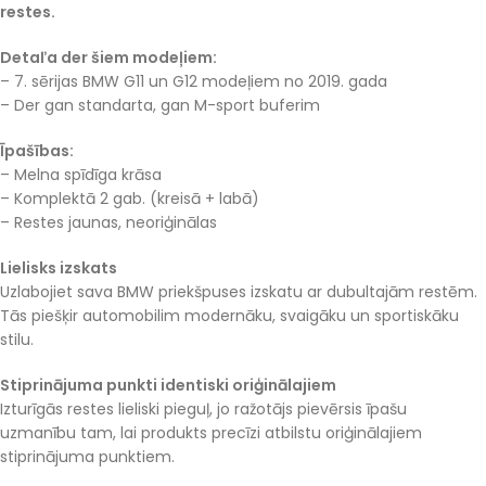
restes.
Detaľa der šiem modeļiem:
– 7. sērijas BMW G11 un G12 modeļiem no 2019. gada
– Der gan standarta, gan M-sport buferim
Īpašības:
– Melna spīdīga krāsa
– Komplektā 2 gab. (kreisā + labā)
– Restes jaunas, neoriģinālas
Lielisks izskats
Uzlabojiet sava BMW priekšpuses izskatu ar dubultajām restēm.
Tās piešķir automobilim modernāku, svaigāku un sportiskāku
stilu.
Stiprinājuma punkti identiski oriģinālajiem
Izturīgās restes lieliski pieguļ, jo ražotājs pievērsis īpašu
uzmanību tam, lai produkts precīzi atbilstu oriģinālajiem
stiprinājuma punktiem.