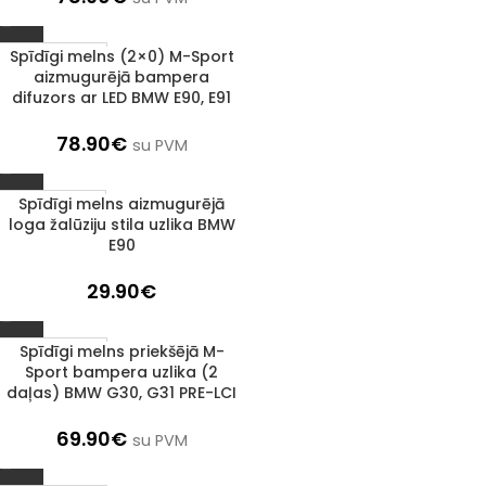
Spīdīgi melns (2×0) M-Sport
1–3 D. D.
aizmugurējā bampera
difuzors ar LED BMW E90, E91
78.90
€
su PVM
Spīdīgi melns aizmugurējā
IZPĀRDOTS
loga žalūziju stila uzlika BMW
E90
29.90
€
Spīdīgi melns priekšējā M-
1–3 D. D.
Sport bampera uzlika (2
daļas) BMW G30, G31 PRE-LCI
69.90
€
su PVM