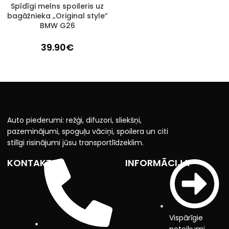
Spīdīgi melns spoileris uz
1–3 D. D.
bagāžnieka „Original style”
BMW G26
39.90
€
Auto piederumi: režģi, difuzori, sliekšņi,
pazeminājumi, spoguļu vāciņi, spoilera un citi
stilīgi risinājumi jūsu transportlīdzeklim.
KONTAKTI
INFORMĀCIJA
Vispārīgie
noteikumi