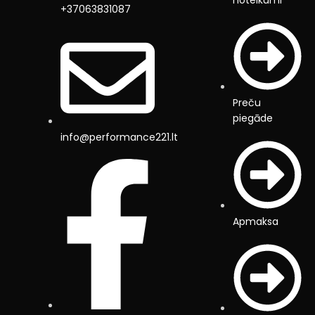
+37063831087
Preču
piegāde
info@performance221.lt
Apmaksa