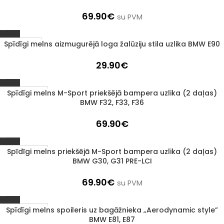
69.90
€
su PVM
Spīdīgi melns aizmugurējā loga žalūziju stila uzlika BMW E90
Izpārdots
29.90
€
Spīdīgi melns M-Sport priekšējā bampera uzlika (2 daļas)
1–3 d. d.
BMW F32, F33, F36
69.90
€
Spīdīgi melns priekšējā M-Sport bampera uzlika (2 daļas)
1–3 d. d.
BMW G30, G31 PRE-LCI
69.90
€
su PVM
Spīdīgi melns spoileris uz bagāžnieka „Aerodynamic style”
1–3 d. d.
BMW E81, E87