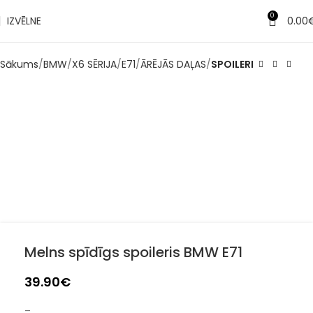
0
IZVĒLNE
0.00
Sākums
BMW
X6 SĒRIJA
E71
ĀRĒJĀS DAĻAS
SPOILERI
Melns spīdīgs spoileris BMW E71
39.90
€
–