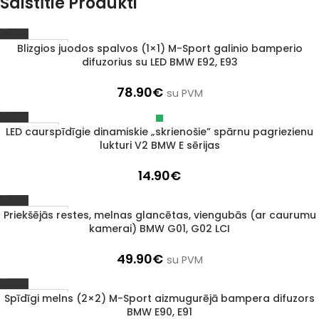
Saistītie Produkti
Blizgios juodos spalvos (1×1) M-Sport galinio bamperio
1–3 d. d.
difuzorius su LED BMW E92, E93
78.90
€
su PVM
LED caurspīdīgie dinamiskie „skrienošie” spārnu pagriezienu
Izpārdots
lukturi V2 BMW E sērijas
14.90
€
Priekšējās restes, melnas glancētas, viengubās (ar caurumu
1–3 d. d.
kamerai) BMW G01, G02 LCI
49.90
€
su PVM
Spīdīgi melns (2×2) M-Sport aizmugurējā bampera difuzors
1–3 d. d.
BMW E90, E91