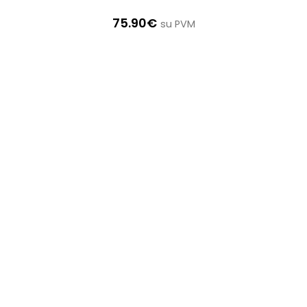
75.90
€
su PVM