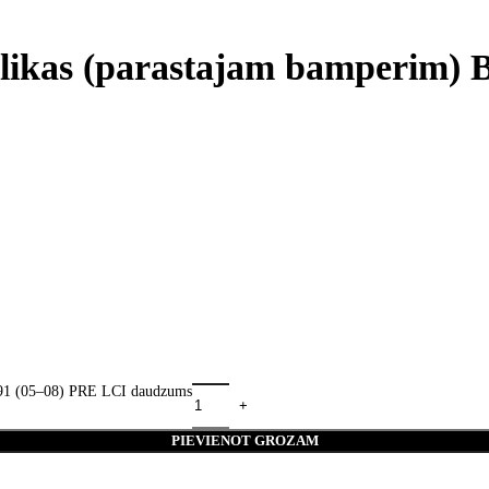
uzlikas (parastajam bamperim
E91 (05–08) PRE LCI daudzums
PIEVIENOT GROZAM