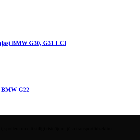
 daļas) BMW G30, G31 LCI
le” BMW G22
spoilera un citi stilīgi risinājumi jūsu transportlīdzeklim.