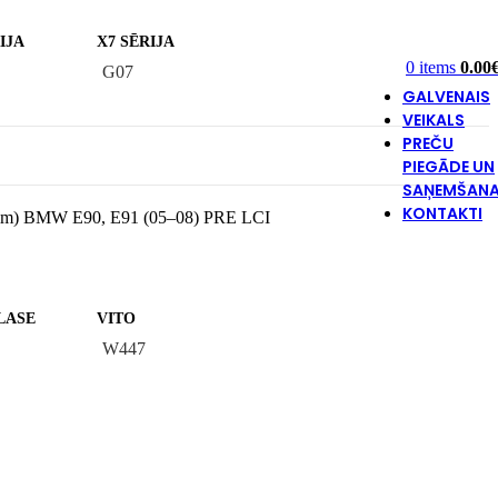
IJA
X7 SĒRIJA
0
items
0.00
G07
GALVENAIS
VEIKALS
PREČU
PIEGĀDE UN
SAŅEMŠAN
KONTAKTI
mperim) BMW E90, E91 (05–08) PRE LCI
LASE
VITO
W447