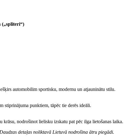
(„spliteri“)
ešķirs automobilim sportisku, modernu un atjauninātu stilu.
em stiprinājuma punktiem, tāpēc tie derēs ideāli.
 krāsu, nodrošinot lielisku izskatu pat pēc ilga lietošanas laika.
Daudzas detaļas noliktavā Lietuvā nodrošina ātru piegādi.