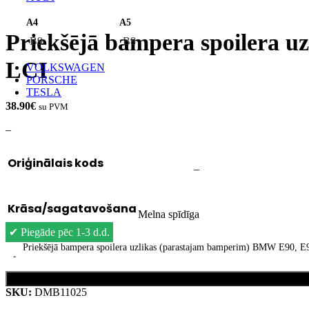
A4
A5
Priekšējā bampera spoilera 
B9
B8
LCI
VOLKSWAGEN
PORSCHE
TESLA
38.90
€
su PVM
–
Oriģinālais kods
–
Krāsa/sagatavošana
Melna spīdīga
✔
Piegāde pēc 1-3 d.d.
Priekšējā bampera spoilera uzlikas (parastajam bamperim) BMW E90, 
SKU:
DMB11025