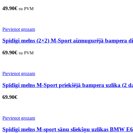
49.90
€
su PVM
Pievienot grozam
Spīdīgi melns (2×2) M-Sport aizmugurējā bampera 
69.90
€
su PVM
Pievienot grozam
Spīdīgi melns M-Sport priekšējā bampera uzlika (2 
69.90
€
Pievienot grozam
Spīdīgi melns M-sport sānu sliekšņu uzlikas BMW E