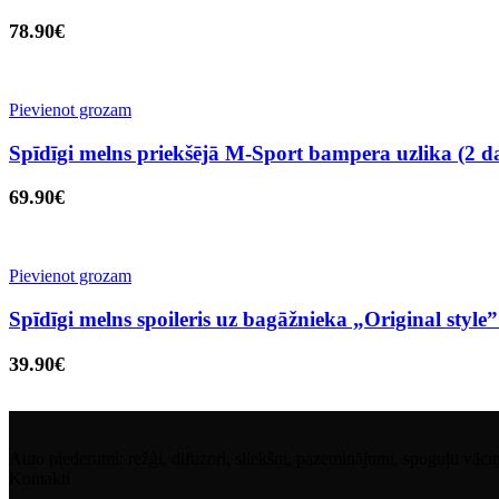
78.90
€
Pievienot grozam
Spīdīgi melns priekšējā M-Sport bampera uzlika (2
69.90
€
Pievienot grozam
Spīdīgi melns spoileris uz bagāžnieka „Original sty
39.90
€
Auto piederumi: režģi, difuzori, sliekšņi, pazeminājumi, spoguļu vāciņi, 
Kontakti