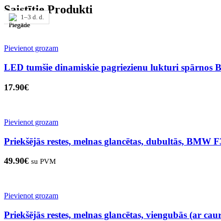
Saistītie Produkti
1–3 d. d.
1–3 d. d.
1–3 d. d.
1–3 d. d.
1–3 d. d.
1–3 d. d.
1–3 d. d.
1–3 d. d.
Pievienot grozam
LED tumšie dinamiskie pagriezienu lukturi spārnos
17.90
€
Pievienot grozam
Priekšējās restes, melnas glancētas, dubultās, BMW 
49.90
€
su PVM
Pievienot grozam
Priekšējās restes, melnas glancētas, viengubās (ar