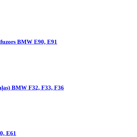
difuzors BMW E90, E91
daļas) BMW F32, F33, F36
60, E61