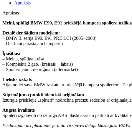
Apraksts
Apraksts
Melni, spīdīgi BMW E90, E91 priekšējā bampera spoilera uzlikas 
Detalē der šādiem modeļiem:
– BMW 3. sērija E90, E91 PRE LCI (2005–2008)
– Der tikai parastajam bamperim
Īpašības:
– Melna, spīdīga krāsa
– Komplektā 2 gab. (kreisais + labais)
– Spoileri jauni, neoriģināli (aftermarket)
Lielisks izskats
Atjaunojiet sava BMW izskatu ar priekšējā bampera spoileriem. Tie pi
Stiprinājuma punkti identiski oriģinālam
Izturīgie priekšējie „spliteri“ nodrošina precīzu saderību ar oriģinālaji
Augsta kvalitāte
Spoileri izgatavoti no izturīga ABS plastmasas un pārklāti ar kvalitatīvu
Piedāvājam arī plašu interjera un virsbūves detaļu klāstu jūsu BMW. 