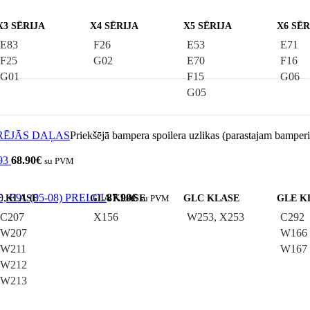
X3 SĒRIJA
X4 SĒRIJA
X5 SĒRIJA
X6 SĒR
E83
F26
E53
E71
F25
G02
E70
F16
G01
F15
G06
G05
RĒJĀS DAĻAS
Priekšējā bampera spoilera uzlikas (parastajam ba
E93
68.90
€
su PVM
E90, E91 (05-08) PRELCI
87.90
€
E KLASE
GLA KLASE
su PVM
GLC KLASE
GLE K
C207
X156
W253, X253
C292
W207
W166
W211
W167
W212
W213